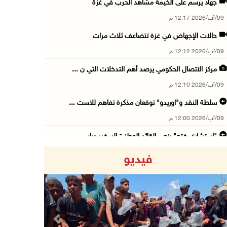
جهاد يرسم على الخيمة مشاهد الحرب في غزة
09/آب/2026 12:17 م
حالات الإجهاض في غزة تتضاعف ثلاث مرات
09/آب/2026 12:12 م
مركز الاتصال الحكومي يرصد أهم التدخلات التي ن ...
09/آب/2026 12:10 م
سلطة النقد و"اوريدو" توقعان مذكرة تفاهم للاست ...
09/آب/2026 12:00 م
"استشاري فتح" ينعى القائد الوطنيّ السفير دياب ...
09/آب/2026 11:53 ص
فيديو
مستعمرون يتلفون مزروعات بعد رعي مواشيهم في أر ...
09/آب/2026 11:47 ص
73,386 شهيدا و174,250 مصابا منذ بدء حرب الإبا ...
09/آب/2026 11:35 ص
Previous
Next