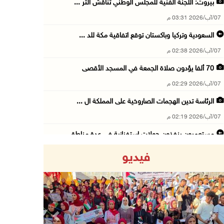
بيروت: اللجنة الفنية للمجلس الوطني تناقش التر ...
07/آب/2026 03:31 م
السعودية وتركيا وباكستان توقع اتفاقية مكة للد ...
07/آب/2026 02:38 م
70 ألفا يؤدون صلاة الجمعة في المسجد الأقصى
07/آب/2026 02:29 م
الرئاسة تدين الهجمات الصاروخية على المملكة ال ...
07/آب/2026 02:19 م
مستعمرون ينفذون جولات استفزازية في عدة مناطق ...
07/آب/2026 02:08 م
فيديو
أمين عام الجامعة العربية يحذر من نهج إسرائيل ...
07/آب/2026 01:41 م
مستعمرون يهاجمون صهريجا للمياه في خلايل اللوز ...
07/آب/2026 01:38 م
Previous
Next