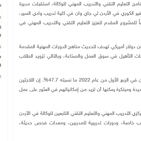
نامج التعليم التقني والتدريب المهني للوكالة، استقبلت مديرة
ش
لسفير الكوري في الأردن لي جاي وان في كلية تدريب وادي السير،
26
للمشروع المقدم لتعزيز التعليم التقني والتدريب المهني في
ق
ب
بيان إلى أن هذه المساهمة البالغة قيمتها 1 مليون دولار أمريكي تهدف لتحديث مناهج الدورات المهنية المقدمة
26
طلبات التأهيل في سوق العمل والصناعة، وبالتالي تزويد الطلاب
م
ي
26
وتابع: "وفقاً للبنك الدولي، بلغ معدل البطالة في الأردن في الربع الأول من عام 2022 ما نسبته 47.7%. إن اللاجئين
يدة ومبتكرة يمكنها أن تزيد من إمكانياتهم في العثور على عمل
ي التدريب المهني والتعليم التقني التابعين للوكالة في الأردن
ريب خاصة، ودورات تدريبية للمدربين، ومعدات فحص حديثة،