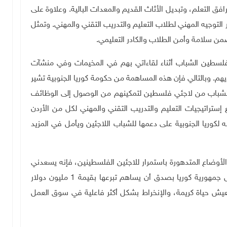
التعلم، وتبديل الأثاث القديم والمعدات البالية. وعلاوة على
التوجيه المهني لطلاب التعليم والتدريب التقني والمهني. وتمثل
ن سلامة وأمن الطلاب والكادر التعليمي
.
 فلسطين الشباب أثناء لقاءاتي بهم في المخيمات وفي منشآت
هم. وبالتالي فإن هذه المساهمة من حكومة كوريا الجنوبية تشير
ت الشباب من لاجئي فلسطين لتمكينهم من الوصول إلى الوظائف
إستراتيجيات التعليم والتدريب التقني والمهني لكل من الأردن
نه لكوريا الجنوبية على دعمها للشباب اللاجئين ويأمل في المزيد
لأوضاع المتدهورة باستمرار للاجئين الفلسطينين، فإنه يسعدني
أن اقدم هذه المساهمة في هذا المشروع المهني. تأمل جمهورية كوريا بصدق أن يساهم تبرعها بقيمة 1 مليون دولار
عيش حياة كريمة، والإنخراط بشكل أكثر فاعلية في سوق العمل