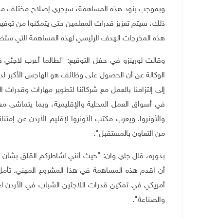
وبموجب بنود هذه المساهمة، سيجري إصلاح مختلف مرافق 
ذلك، سيتم تعزيز قدرات المعلمين حتى يتمكنوا من توفير 
هذه المخرجات الهدف الرئيسي لهذه المساهمة التي ستضم
وقالت لورينزو في حفل التوقيع: "لطالما أعرب لاجئي
الوكالة عن أن الحصول على وظائف هو الهاجس الأكبر لدي
إلى إلتزامنا بالعمل مع شركائنا لتطوير مهارات وقدرا
في أسواق العمل المحلية والإقليمية، وبما يتماشى مع 
والأونروا. ويعرب مكتب الأونروا لإقليم الأردن عن إمتنا
من التعاون بالمستقبل
."
بدوره، قال جاي وان: "حيث أنني اشاطركم القلق بشأن ا
أمريكي في تمكين قدرات اللاجئين الشباب في الأردن ل
والصناعة
."