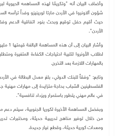
وأضاف البيان أنه "وتكريمًا لهذه المساهمه الحيوية لبر
شؤون ألاونروا في الأردن مارتا لورينيزو وفداً ترأسه ا
حيث أقيم حفل توقيع وبحث بنود اتفاقية الدعم وفقاً 
الأردن".
وأشار ال
لطلاب الأونروا لتلبية احتياجات الكفاءة المتغيرة ومت
بالمهارات اللازمة بعد التخرج.
الفلسطينين الشباب بحاجة متزايدة إلى مهارات مهنية جد
في عالم مهني يتطور باستمرار ويزداد تنافسية".
وبفضل المساهمة الأخيرة لكوريا الجنوبية، سيتم دعم مركز
من خلال توفير مناهج تدريبية حديثة، ومختبرات تد
ومعدات كورية حديثة، وقطع غيار جديدة
.