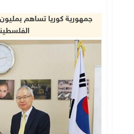
جمهورية كوريا تساهم بمليون د
الفلسطيني