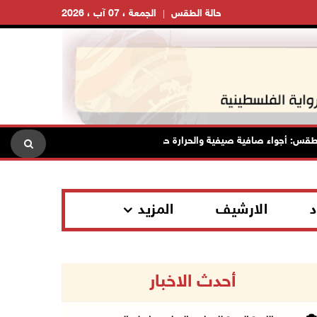
حالة الطقس
الجمعة ، 07 آب ، 2026
واء صافية صيفية والحرارة حول معدلها العام
محافظة القدس: ان
د
الارشيف
المزيد
أحدث الاخبار