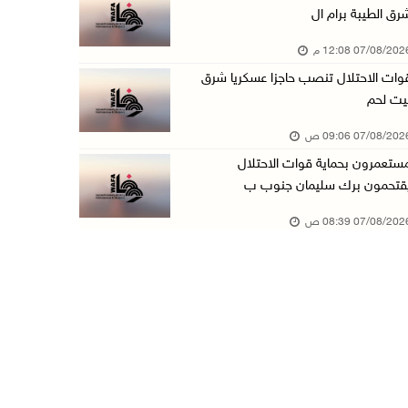
رق الطيبة برام ال
الطقس: أجواء صافية صيفية والحرارة حول معدلها ...
07/08/20 12:08 م
07/آب/2026 08:15 ص
وات الاحتلال تنصب حاجزا عسكريا شرق
تواصل انتهاكات الاحتلال والمستعمرين: اعتقالات ...
يت لحم
06/آب/2026 11:53 م
07/08/20 09:06 ص
الاحتلال يخطر باقتلاع أشجار من 310 دونمات وال ...
ستعمرون بحماية قوات الاحتلال
06/آب/2026 11:14 م
قتحمون برك سليمان جنوب ب
قوات الاحتلال تقتحم يعبد جنوب غرب جنين
07/08/20 08:39 ص
06/آب/2026 10:49 م
48 إصابة منذ بدء عدوان الاحتلال على مخيم قلند ...
06/آب/2026 10:45 م
الاحتلال يعتقل شابين من المغير
06/آب/2026 10:27 م
وزير الداخلية يبحث مع مكافحة المخدرات الدولي ...