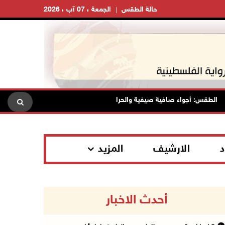
حالة الطقس
الجمعة ، 07 آب ، 2026
لطقس: أجواء صافية صيفية والحرارة حول معدلها العام
محافظة ا
د
الارشيف
المزيد
أحدث الاخبار