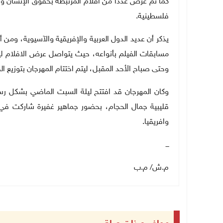
كما تم عرض عددا من أفلام المرتبطة بحقوق الإنسان والن
فلسطينية.
يذكر أن عديد الدول العربية والإفريقية والآسيوية، ومن
مسابقات الفيلم بأنواعه، حيث يتواصل عرض الافلام ليل
وحتى صباح الأحد المقبل، ليتم اختتام المهرجان بتوزيع الجو
وكان المهرجان قد افتتح ليلة السبت الماضي بشكل رس
قليبية جمال الحجام، بحضور جماهير غفيرة شاركت في 
وافريقيا.
ـــ
م.ش/ م.ب