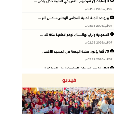
3 إصابات إثر تعرضهم للطعن في الطيبة داخل أراض ...
07/آب/2026 04:57 م
بيروت: اللجنة الفنية للمجلس الوطني تناقش التر ...
07/آب/2026 03:31 م
السعودية وتركيا وباكستان توقع اتفاقية مكة للد ...
07/آب/2026 02:38 م
70 ألفا يؤدون صلاة الجمعة في المسجد الأقصى
07/آب/2026 02:29 م
الرئاسة تدين الهجمات الصاروخية على المملكة ال ...
07/آب/2026 02:19 م
فيديو
مستعمرون ينفذون جولات استفزازية في عدة مناطق ...
07/آب/2026 02:08 م
أمين عام الجامعة العربية يحذر من نهج إسرائيل ...
07/آب/2026 01:41 م
Previous
Next