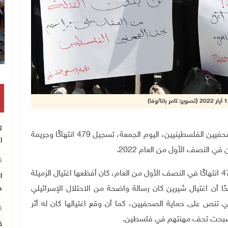
ا
ت
رام الله 19-8-2022 وفا- أظهر تقرير صادر عن نقابة الصحفيين الفلسطينيين، اليوم الجمعة، تسجيل 479 انتهاكًا وجريمة
ا
 النصف الأول من العام 2022.
26
وأشار التقرير إلى أن "لجنة الحريات في النقابة رصدت 479 انتهاكًا في النصف الأول من العام، كان أفظعها اغتيال الزميلة
ًا أن اغتيال شيرين كان رسالة واضحة من الاحتلال الإسرائيلي
د
تي تنص على حماية الصحفيين، كما أن وقع اغتيالها كان له أثر
26
 أصبحت تحف مهنتهم في فلسطين
.
ق