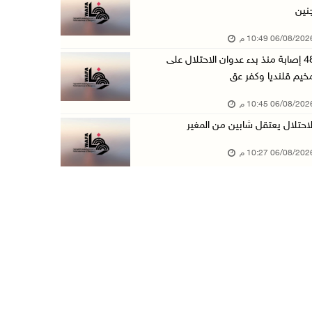
نين
الاحتلال يخطر بإزالة أشجار زيتون والاستيلاء ع ...
06/08/20 10:49 م
06/آب/2026 07:53 م
48 إصابة منذ بدء عدوان الاحتلال على
رابطة العالم الإسلامي تدين تواصل انتهاكات الا ...
خيم قلنديا وكفر عق
06/آب/2026 07:36 م
06/08/20 10:45 م
اليونيسف: استشهاد 300 طفل منذ وقف إطلاق النار ...
لاحتلال يعتقل شابين من المغير
06/آب/2026 07:34 م
06/08/20 10:27 م
الاحتلال يدمّر بيت الزوجية قبل ساعات من الزفا ...
06/آب/2026 07:27 م
إصابتان بالرصاص والاعتداء خلال اقتحام الاحتلا ...
06/آب/2026 06:56 م
الاحتلال يسلم جثمان الشهيد علاء صبيح من قرية ...
06/آب/2026 06:38 م
دودين والتميمي يسلمان قرار تخصيص أرض لصالح مد ...