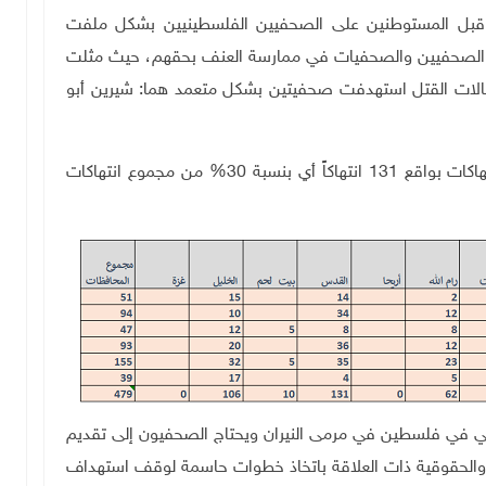
ن قبل المستوطنين على الصحفيين الفلسطينيين بشكل ملفت
ن الصحفيين والصحفيات في ممارسة العنف بحقهم، حيث مثلت
تعرضات للانتهاكات 14% كما أن حالات القتل استهدفت صحفيتين بشكل متعمد هما: شيرين أبو
وقد تصدرت مدينة القدس الحصة الأكبر في عدد الانتهاكات بواقع 131 انتهاكاً أي بنسبة 30% من مجموع انتهاكات
ي في فلسطين في مرمى النيران ويحتاج الصحفيون إلى تقديم
ة والحقوقية ذات العلاقة باتخاذ خطوات حاسمة لوقف استهداف