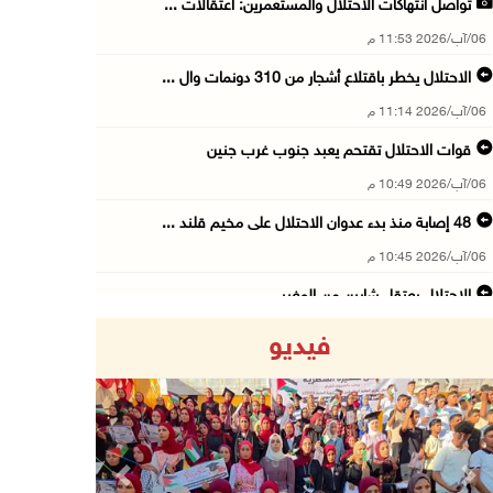
تواصل انتهاكات الاحتلال والمستعمرين: اعتقالات ...
06/آب/2026 11:53 م
الاحتلال يخطر باقتلاع أشجار من 310 دونمات وال ...
06/آب/2026 11:14 م
قوات الاحتلال تقتحم يعبد جنوب غرب جنين
06/آب/2026 10:49 م
48 إصابة منذ بدء عدوان الاحتلال على مخيم قلند ...
06/آب/2026 10:45 م
الاحتلال يعتقل شابين من المغير
06/آب/2026 10:27 م
فيديو
وزير الداخلية يبحث مع مكافحة المخدرات الدولي ...
06/آب/2026 10:01 م
رئيس بلدية الخليل يطلع وفدا أميركيا على تطورا ...
06/آب/2026 09:59 م
Previous
Next