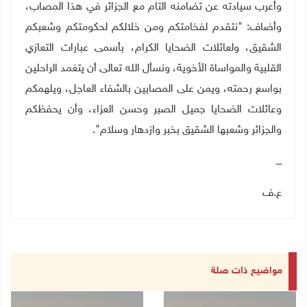
وأعرب سيادته عن تضامنه التام مع الجزائر في هذا المصاب،
وأضاف: "نتقدم لفخامتكم ومن خلالكم لحكومتكم وشعبكم
الشقيق، ولعائلات الضحايا الكرام، بأسمى عبارات التعازي
القلبية والمواساة الأخوية، ونسأل الله تعالى أن يتغمد الراحلين
بواسع رحمته، ويمن على المصابين بالشفاء العاجل، ويلهمكم
وعائلات الضحايا جميل الصبر وحسن العزاء، وأن يحفظكم
والجزائر وشعبها الشقيق بخبر وازدهار وسلام".
ــــ
ع.ف
مواضيع ذات صلة