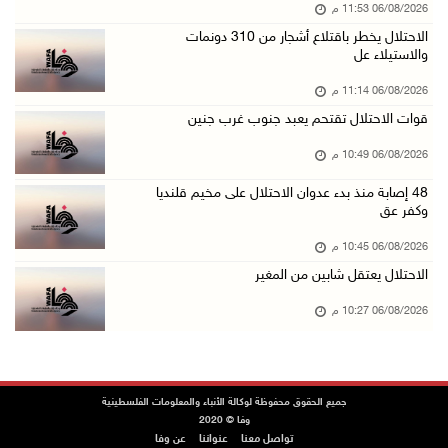
06/08/2026 11:53 م
الاحتلال يوسع حملات الدهم والاعتقال في قلنديا ...
الاحتلال يخطر باقتلاع أشجار من 310 دونمات
06/آب/2026 08:06 م
والاستيلاء عل
الرئيس المصري وملك البحرين يشددان على ضرورة ت ...
06/08/2026 11:14 م
06/آب/2026 07:57 م
قوات الاحتلال تقتحم يعبد جنوب غرب جنين
الاحتلال يخطر بإزالة أشجار زيتون والاستيلاء ع ...
06/08/2026 10:49 م
06/آب/2026 07:53 م
48 إصابة منذ بدء عدوان الاحتلال على مخيم قلنديا
رابطة العالم الإسلامي تدين تواصل انتهاكات الا ...
وكفر عق
06/آب/2026 07:36 م
06/08/2026 10:45 م
اليونيسف: استشهاد 300 طفل منذ وقف إطلاق النار ...
الاحتلال يعتقل شابين من المغير
06/آب/2026 07:34 م
06/08/2026 10:27 م
الاحتلال يدمّر بيت الزوجية قبل ساعات من الزفا ...
06/آب/2026 07:27 م
إصابتان بالرصاص والاعتداء خلال اقتحام الاحتلا ...
جميع الحقوق محفوظة لوكالة الأنباء والمعلومات الفلسطينية
وفا © 2020
06/آب/2026 06:56 م
تواصل معنا
عنواننا
عن وفا