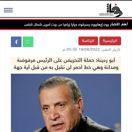
أهم الاخبار
مستعمرون إرهابيون يسرقون جرارا زراعيا من بيت أمرين شمال نابلس
مستع
MENU
الرئيسية
الرئاسة
تاريخ النشر: 19/08/2022 05:55 م
أبو ردينة: حملة التحريض على الرئيس مرفوضة
ومدانة وهي خط أحمر لن نقبل به من قبل أية جهة