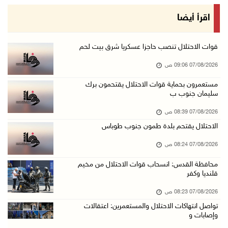
وزير الداخلية يبحث مع مكافحة المخدرات الدولي ...
اقرأ أيضا
06/آب/2026 10:01 م
رئيس بلدية الخليل يطلع وفدا أميركيا على تطورا ...
قوات الاحتلال تنصب حاجزا عسكريا شرق بيت لحم
06/آب/2026 09:59 م
07/08/2026 09:06 ص
مستعمرون بحماية قوات الاحتلال يقتحمون برك
سليمان جنوب ب
06/آب/2026 09:17 م
إصابة مسن بجروح ورضوض إثر اعتداء جيش الاحتلال ...
07/08/2026 08:39 ص
06/آب/2026 09:13 م
الاحتلال يقتحم بلدة طمون جنوب طوباس
ورشة توصي بخطة عاجلة لاستعادة التعليم الوجاهي ...
07/08/2026 08:24 ص
06/آب/2026 09:08 م
محافظة القدس: انسحاب قوات الاحتلال من مخيم
قلنديا وكفر
الرئيس يستقبل مجلس بلدية رام الله ويشدد على د ...
06/آب/2026 08:36 م
07/08/2026 08:23 ص
تواصل انتهاكات الاحتلال والمستعمرين: اعتقالات
جماهير شعبنا تشيع جثمان الشهيد علاء صبيح في ت ...
وإصابات و
06/آب/2026 08:33 م