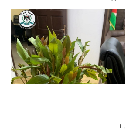
ــــ
و.أ