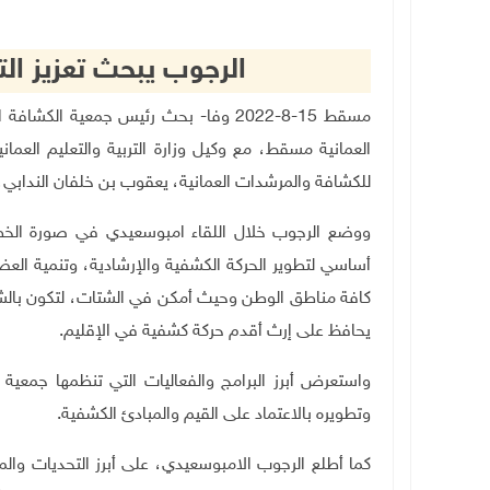
الرجوب يبحث تعزيز الت
مسقط 15-8-2022 وفا- بحث رئيس جمعية ال
العمانية مسقط، مع وكيل وزارة التربية والتعليم العما
للكشافة والمرشدات العمانية، يعقوب بن خلفان الندابي، آ
ووضع الرجوب خلال اللقاء امبوسعيدي في صورة الخطة 
أساسي لتطوير الحركة الكشفية والإرشادية، وتنمية العض
كافة مناطق الوطن وحيث أمكن في الشتات، لتكون بال
يحافظ على إرث أقدم حركة كشفية في الإقليم
.
واستعرض أبرز البرامج والفعاليات التي تنظمها جمع
وتطويره بالاعتماد على القيم والمبادئ الكشفية
.
كما أطلع الرجوب الامبوسعيدي، على أبرز التحديات والم