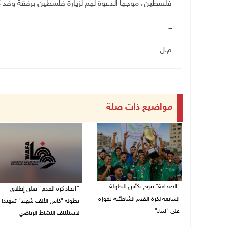
فلسطين، موجها الدعوة لهم لزيارة فلسطين برفقة وفد ك
ـــ
م.ل
مواضيع ذات صلة
"الصداقة" يتوج بكأس البطولة
"اتحاد كرة القدم" يعلن إطلاق
السابعة لكرة القدم الشاطئية بفوزه
بطولة "كأس الألف شهيد" تمهيدا
على "نماء"
لاستئناف النشاط الرياضي