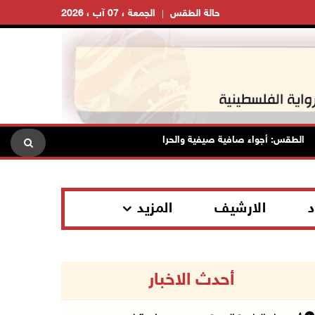
حالة الطقس
الجمعة ، 07 آب ، 2026
لطقس: أجواء صافية صيفية والحرارة حول معدلها العام
محافظة ا
د
الارشيف
المزيد
أحدث الاخبار