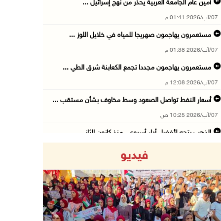
أمين عام الجامعة العربية يحذر من نهج إسرائيل ...
07/آب/2026 01:41 م
مستعمرون يهاجمون صهريجا للمياه في خلايل اللوز ...
07/آب/2026 01:38 م
مستعمرون يهاجمون مجددا تجمع الكعابنة شرق الطي ...
07/آب/2026 12:08 م
أسعار النفط تواصل الصعود وسط مخاوف بشأن مستقب ...
07/آب/2026 10:25 ص
الذهب يتجه لأفضل أداء أسبوعي منذ كانون الثاني
07/آب/2026 10:12 ص
فيديو
قوات الاحتلال تنصب حاجزا عسكريا شرق بيت لحم
07/آب/2026 09:06 ص
مستعمرون بحماية قوات الاحتلال يقتحمون برك سلي ...
07/آب/2026 08:39 ص
Previous
Next