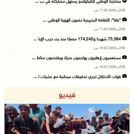
منتخبنا الوطني للتايكواندو يستهل مشاركته في ب ...
08/آب/2026 11:06 ص
"فانا": الثقافة البحرينية تـصون الهوية الوطني ...
08/آب/2026 11:04 ص
73,384 شهيدا و174,242 مصابا منذ بدء حرب الإبا ...
08/آب/2026 10:50 ص
مستعمرون إرهابيون يهاجمون منزلا ويقتحمون مناط ...
08/آب/2026 10:22 ص
قوات الاحتلال تجري تحقيقات ميدانية مع عشرات ا ...
08/آب/2026 10:18 ص
فيديو
تقرير: خطاب الكراهية والتحريض يتصاعد في أوساط ...
08/آب/2026 10:10 ص
الاحتلال ينصب حاجزا عسكريا في نعلين غرب رام ا ...
08/آب/2026 09:38 ص
revious
Next
3 إصابات برصاص الاحتلال شمال خان يونس