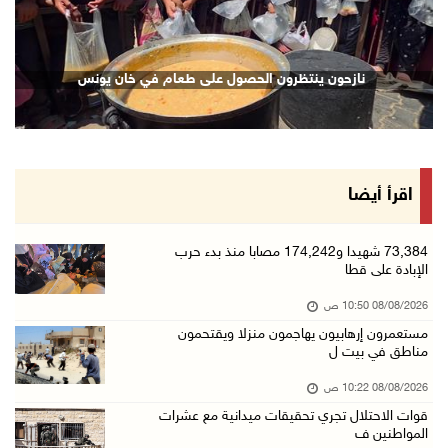
08/آب/2026 09:09 ص
ارتفاع أسعار النفط
نازحون ينتظرون الحصول على طعام في خان يونس
08/آب/2026 08:23 ص
أبرز عناوين الصحف الفلسطينية
08/آب/2026 08:21 ص
حالة الطقس: ارتفاع طفيف وموجة حر شديدة اعتبار ...
اقرأ أيضا
08/آب/2026 07:52 ص
تواصل انتهاكات الاحتلال والمستعمرين: إصابات و ...
73,384 شهيدا و174,242 مصابا منذ بدء حرب
الإبادة على قطا
08/آب/2026 12:01 ص
08/08/2026 10:50 ص
قوات الاحتلال تقتحم بيت فجار جنوب بيت لحم
مستعمرون إرهابيون يهاجمون منزلا ويقتحمون
07/آب/2026 11:49 م
مناطق في بيت ل
أسعار الغذاء العالمية عند أعلى مستوى منذ 3 سن ...
08/08/2026 10:22 ص
07/آب/2026 11:11 م
قوات الاحتلال تجري تحقيقات ميدانية مع عشرات
المواطنين ف
قوات الاحتلال تقتحم بيت لحم