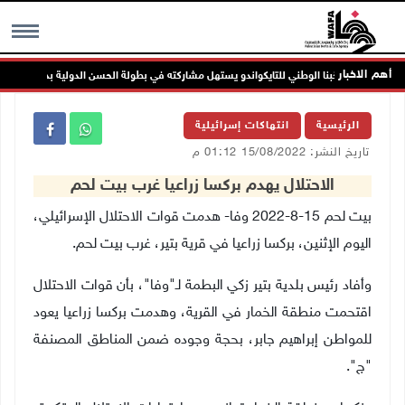
أهم الاخبار
منتخبنا الوطني للتايكواندو يستهل مشاركته في بطولة الحسن الدولية بذهبية وبرونزية
MENU
الرئيسية
انتهاكات إسرائيلية
تاريخ النشر: 15/08/2022 01:12 م
الاحتلال يهدم بركسا زراعيا غرب بيت لحم
بيت لحم 15-8-2022 وفا- هدمت قوات الاحتلال الإسرائيلي،
اليوم الإثنين، بركسا زراعيا في قرية بتير، غرب بيت لحم.
وأفاد رئيس بلدية بتير زكي البطمة لـ"وفا"، بأن قوات الاحتلال
اقتحمت منطقة الخمار في القرية، وهدمت بركسا زراعيا يعود
للمواطن إبراهيم جابر، بحجة وجوده ضمن المناطق المصنفة
"ج".