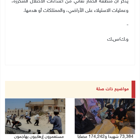
يذكر ان منطقة الخمار تعاني من اعتداءات الاحتلال المتكررة،
وعمليات الاستيلاء على الأراضي، والممتلكات أو هدمها
.
-
و.ك/س.ك
مواضيع ذات صلة
73,384 شهيدا و174,242 مصابا
مستعمرون إرهابيون يهاجمون