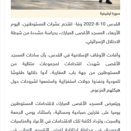
صورة أرشيفية
القدس 10-8-2022 وفا- اقتحم عشرات المستوطنين، اليوم
الأربعاء، المسجد الأقصى المبارك، بحراسة مشددة من شرطة
الاحتلال الإسرائيلي
.
وأفادت الأوقاف الإسلامية في القدس، بأن ساحات المسجد
الأقصى شهدت اقتحامات لمجموعات متتالية من
المستوطنين من جهة باب المغاربة، أدوا خلالها طقوسًا
تلمودية ونفذوا جولات استفزازية واستمعوا لشروحات حول
هيكلهم المزعوم
.
ويتعرض المسجد الأقصى المبارك لاقتحامات المستوطنين
يوميا على فترتين صباحية ومسائية، باستثناء يومي الجمعة
والسبت، وتزداد كثافة تلك الاقتحامات في الأعياد والمناسبات
اليهودية، في محاولة احتلالية لفرض التقسيم الزماني في