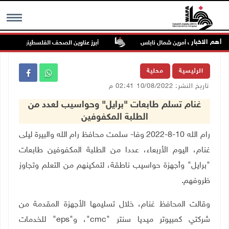
أهم الاخبار
راعيا من بيت أمرين شمال نابلس
أبرز عناوين الصحف الفلسطينية
MENU
الرئيسية
محلية
تاريخ النشر: 10/08/2022 02:41 م
غنام تسلم طابعات "برايل" وحواسيب لعدد من
الطلبة المكفوفين
رام الله 10-8-2022 وفا- سلمت محافظ رام الله والبيرة ليلى
غنام، اليوم الأربعاء، عددا من الطلبة المكفوفين طابعات
"برايل" وأجهزة حواسيب ناطقة، لتمكينهم من التعلم وتجاوز
ظروفهم.
وقالت المحافظ غنام، خلال تسليمها الأجهزة المقدمة من
شركتي كمبيوتر ميديا سنتر "
"cmc
، و
"eps"
للخدمات