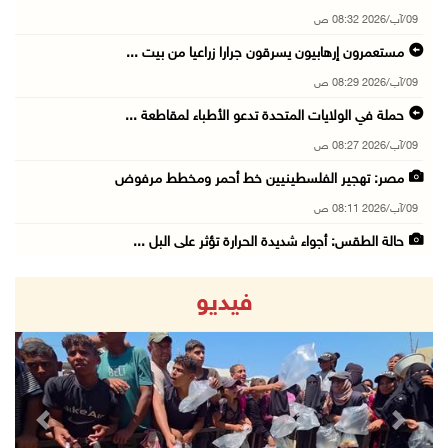
09/آب/2026 08:32 ص
مستعمرون إرهابيون يسرقون جرارا زراعيا من بيت ...
09/آب/2026 08:29 ص
حملة في الولايات المتحدة تدعو الأطباء لمقاطعة ...
09/آب/2026 08:27 ص
مصر: تهجير الفلسطينيين خط أحمر ومخطط مرفوض
09/آب/2026 08:11 ص
حالة الطقس: أجواء شديدة الحرارة تؤثر على البل ...
09/آب/2026 07:50 ص
فيديو
تواصل انتهاكات الاحتلال والمستعمرين: إصابات و ...
08/آب/2026 11:56 م
إصابات بالاختناق في مخيم الدهيشة والاحتلال يق ...
08/آب/2026 11:05 م
revious
Next
قوات الاحتلال تقتحم مدينة البيرة