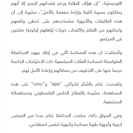
اللوجستية، "إن هؤلاء الطلبة ورغم فقدانهم للبصر إلا أنهم
يمتلكون بصيرة ثاقبة وإرادة مفعمة بالأمل"، مشيرة إلى أن
هذه الطابعات والأجهزة ستساعدهم على تخطي واقعهم
وتمكنهم من التعلم واكتساب خبرات تؤهلهم ليكونوا منتجين
في المجتمع
.
وأضافت: ان هذه المساندة تأتي في إطار جهود المحافظة
المتواصلة لمساندة الفئات المجتمعية ذات الاحتياجات الخاصة
حرصا منها على التخفيف من معاناتهم وإعادة الأمل لهم
.
وتقدمت غنام بالشكر لشركتي
"eps"
و
"cmc"
على هذه
المساهمة، مشيدة بالقطاع الخاص الفلسطيني ومساهماته
المجتمعية
.
وفي السياق ذاته، سلمت المحافظ غنام عددا من المرضى
أدوية وأجهزة طبية مساندة وأجهزة تنفس اصطناعي.