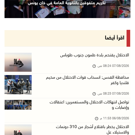
تكريم متفوقين بالثانوية العامة في خان يونس
06/آب/2026 10:01 م
رئيس بلدية الخليل يطلع وفدا أميركيا على تطورا ...
06/آب/2026 09:59 م
اقرأ أيضا
06/آب/2026 09:17 م
إصابة مسن بجروح ورضوض إثر اعتداء جيش الاحتلال ...
الاحتلال يقتحم بلدة طمون جنوب طوباس
06/آب/2026 09:13 م
07/08/2026 08:24 ص
ورشة توصي بخطة عاجلة لاستعادة التعليم الوجاهي ...
محافظة القدس: انسحاب قوات الاحتلال من مخيم
قلنديا وكفر
06/آب/2026 09:08 م
الرئيس يستقبل مجلس بلدية رام الله ويشدد على د ...
07/08/2026 08:23 ص
06/آب/2026 08:36 م
تواصل انتهاكات الاحتلال والمستعمرين: اعتقالات
وإصابات و
جماهير شعبنا تشيع جثمان الشهيد علاء صبيح في ت ...
06/08/2026 11:53 م
06/آب/2026 08:33 م
الاحتلال يخطر باقتلاع أشجار من 310 دونمات
الاحتلال يوسع حملات الدهم والاعتقال في قلنديا ...
والاستيلاء عل