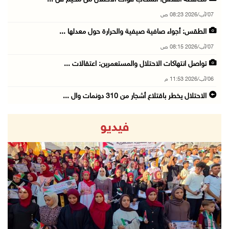
07/آب/2026 08:23 ص
الطقس: أجواء صافية صيفية والحرارة حول معدلها ...
07/آب/2026 08:15 ص
تواصل انتهاكات الاحتلال والمستعمرين: اعتقالات ...
06/آب/2026 11:53 م
الاحتلال يخطر باقتلاع أشجار من 310 دونمات وال ...
06/آب/2026 11:14 م
فيديو
قوات الاحتلال تقتحم يعبد جنوب غرب جنين
06/آب/2026 10:49 م
48 إصابة منذ بدء عدوان الاحتلال على مخيم قلند ...
06/آب/2026 10:45 م
revious
Next
الاحتلال يعتقل شابين من المغير
06/آب/2026 10:27 م
وزير الداخلية يبحث مع مكافحة المخدرات الدولي ...