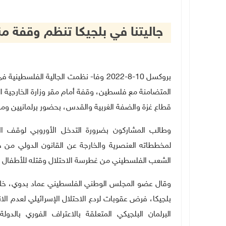
جاليتنا في بلجيكا تنظم وقفة من
بروكسل 10-8-2022 وفا- نظمت الجالية الف
المتضامنة مع فلسطين، وقفة أمام مقر وزارة الخارجية ال
قطاع غزة والضفة الغربية والقدس، بحضور برلمانيين وم
وطالب المشاركون بضرورة التدخل الأوروبي لوقف الاع
لمخططاته العنصرية والخارجة عن القانون الدولي من خل
الشعب الفلسطيني من غطرسة الاحتلال وقتله للأطفال الأ
وقال عضو المجلس الوطني الفلسطيني عماد بدوي، خلال ا
بلجيكا، فرض عقوبات لردع الاحتلال الإسرائيلي لعدم الان
البرلمان البلجيكي المتعلقة بالاعتراف الفوري بالدول