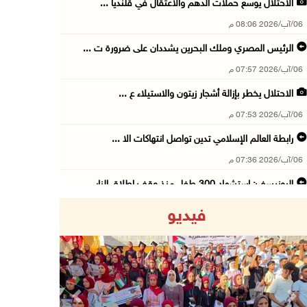
الاحتلال يوسع حملات الدهم والاعتقال في قلنديا ...
06/آب/2026 08:06 م
الرئيس المصري وملك البحرين يشددان على ضرورة ت ...
06/آب/2026 07:57 م
الاحتلال يخطر بإزالة أشجار زيتون والاستيلاء ع ...
06/آب/2026 07:53 م
رابطة العالم الإسلامي تدين تواصل انتهاكات الا ...
06/آب/2026 07:36 م
اليونيسف: استشهاد 300 طفل منذ وقف إطلاق النار ...
06/آب/2026 07:34 م
فيديو
الاحتلال يدمّر بيت الزوجية قبل ساعات من الزفا ...
06/آب/2026 07:27 م
إصابتان بالرصاص والاعتداء خلال اقتحام الاحتلا ...
06/آب/2026 06:56 م
Previous
Next