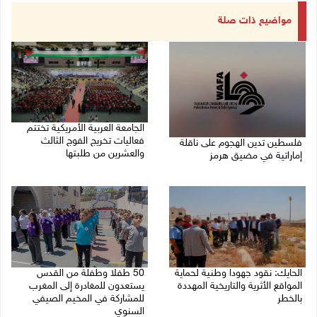
مواضيع ذات صلة
الجامعة العربية الأمريكية تختتم
فعاليات تخريج الفوج الثالث
فلسطين تدين الهجوم على ناقلة
والعشرين من طلبتها
إماراتية في مضيق هرمز
08/08/2026 06:20 م
08/08/2026 06:25 م
الحايك: نقود جهودا وطنية لحماية
50 طفلا وطفلة من القدس
المواقع الأثرية والتاريخية المهددة
يستعدون للمغادرة إلى المغرب
بالخطر
للمشاركة في المخيم الصيفي
السنوي