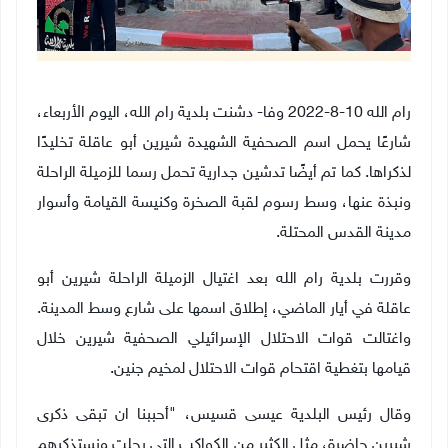
رام الله ‏10‏-8‏-2022 وفا- دشنت بلدية رام الله، اليوم الأربعاء،
شارعًا يحمل اسم الصحفية الشهيدة شيرين أبو عاقلة تخليدًا
لذكراها
.
كما تم أيضًا تدشين جدارية تحمل رسما للزميلة الراحلة
ونبذة عنها، وسط رسوم لقبة الصخرة وكنيسة القيامة وأسوار
مدينة القدس المحتلة
.
وقررت بلدية رام الله بعد اغتيال الزميلة الراحلة شيرين أبو
عاقلة في أيار الماضي، إطلاق اسمها على شارع وسط المدينة
.
واغتالت قوات الاحتلال الإسرائيلي الصحفية شيرين خلال
قيامها بتغطية اقتحام قوات الاحتلال لمخيم جنين
.
وقال رئيس البلدية عيسى قسيس، "أحببنا ان تبقى ذكرى
شيرين حاضرة، مثل الكثير من الكواكب التي رحلت ونستذكرهم