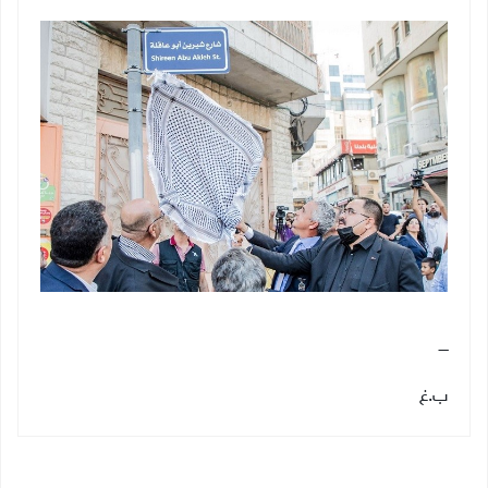
ــــ
ب.غ