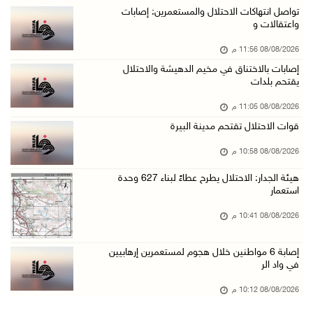
مستعمرون يهاجمون قرية أبو فلاح
تواصل انتهاكات الاحتلال والمستعمرين: إصابات
واعتقالات و
08/آب/2026 07:07 م
08/08/2026 11:56 م
مستعمرون يقتحمون بلدة بيت عور التحتا وقرية جل ...
إصابات بالاختناق في مخيم الدهيشة والاحتلال
08/آب/2026 06:39 م
يقتحم بلدات
فلسطين تدين الهجوم على ناقلة إماراتية في مضيق ...
08/08/2026 11:05 م
08/آب/2026 06:25 م
قوات الاحتلال تقتحم مدينة البيرة
شعراء غزة يوثقون النزوح والفقد بقصائد من الخي ...
08/08/2026 10:58 م
08/آب/2026 06:23 م
هيئة الجدار: الاحتلال يطرح عطاءً لبناء 627 وحدة
الجامعة العربية الأمريكية تختتم فعاليات تخريج ...
استعمار
08/آب/2026 06:20 م
08/08/2026 10:41 م
إصابات بالاختناق خلال اقتحام الاحتلال قرية ال ...
إصابة 6 مواطنين خلال هجوم لمستعمرين إرهابيين
08/آب/2026 05:52 م
في واد الر
الحايك: نقود جهودا وطنية لحماية المواقع الأثر ...
08/08/2026 10:12 م
08/آب/2026 04:50 م