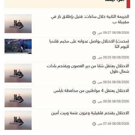
05/آب/2026 11:01 م
إصابات وإحراق مساكن في هجوم للمستعمرين على ال ...
الجريمة الثانية خلال ساعات: قتيل بإطلاق نار في
مقيبلة ب
05/آب/2026 10:59 م
06/08/2026 09:27 ص
إصابة 3 مواطنين إثر اعتداء مستعمرين عليهم في ...
(محدث) الاحتلال يواصل عدوانه على مخيم قلنديا
05/آب/2026 10:53 م
لليوم الثا
الاحتلال يقتحم قريتي اللبن الشرقية وعمورية جن ...
06/08/2026 09:25 ص
05/آب/2026 10:47 م
الاحتلال يعتقل شابا من دير الغصون ويقتحم بلدات
شمال طول
الوزيرة شاهين تبحث مع نظيرها المصري مستجدات ا ...
05/آب/2026 10:43 م
06/08/2026 08:54 ص
الاحتلال يعتقل 4 مواطنين من محافظة نابلس
مستعمرون يقتحمون بيت فجار جنوب بيت لحم
05/آب/2026 10:19 م
06/08/2026 08:36 ص
قوات الاحتلال تقتحم خلايل اللوز جنوب شرق بيت ...
الاحتلال يقتحم قلقيلية وعزون عتمة وبيت أمين
05/آب/2026 10:08 م
06/08/2026 07:49 ص
الرئيس يقلد قامات وطنية ومؤسسين في "اتحاد الك ...