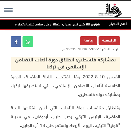
أهم الاخبار
شؤون اللاجئين تدين عدوان الاحتلال على مخيم قلنديا وتحذر من مخطط توس
MENU
الرئيسية
رياضة
تاريخ النشر: 10/08/2022 12:19 م
بمشاركة فلسطين: انطلاق دورة ألعاب التضامن
الإسلامي في تركيا
القدس 10-8-2022 وفا-
افتتحت، الليلة الماضية، الدورة
الخامسة لألعاب التضامن الإسلامي، التي تستضيفها تركيا،
بمشاركة دولة فلسطين.
وتنطلق منافسات دولة الألعاب، التي أعلن افتتاحها الليلة
الماضية، الرئيس التركي رجب طيب أردوغان، في مدينة
"قونيا" التركية، اليوم الأربعاء وتستمر حتى 18 آب الجاري.