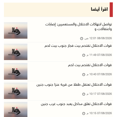
مستعمرون يهاجمون مساكن المواطنين في خربة الحم ...
اقرأ أيضا
07/آب/2026 07:09 م
بعد تجديد منع زيارات المعتقلين: أبو الحمص يدع ...
تواصل انتهاكات الاحتلال والمستعمرين: إصابات
واعتقالات و
07/آب/2026 06:26 م
08/08/2026 12:01 ص
الرئاسة ترحب بإطلاق السعودية التحالف البحري ا ...
قوات الاحتلال تقتحم بيت فجار جنوب بيت لحم
07/آب/2026 06:17 م
07/08/2026 11:49 م
(محدث) نابلس: إصابة مواطن واعتقاله إثر هجوم ل ...
07/آب/2026 06:04 م
قوات الاحتلال تقتحم بيت لحم
الرئاسة ترحب باتفاقية مكة للدفاع المشترك بين ...
07/08/2026 10:40 م
07/آب/2026 05:25 م
قوات الاحتلال تعتقل طفلا من قرية عنزا جنوب جنين
3 إصابات إثر تعرضهم للطعن في الطيبة داخل أراض ...
07/08/2026 10:17 م
07/آب/2026 04:57 م
قوات الاحتلال تغلق مداخل يعبد جنوب غرب جنين
بيروت: اللجنة الفنية للمجلس الوطني تناقش التر ...
07/08/2026 10:15 م
07/آب/2026 03:31 م