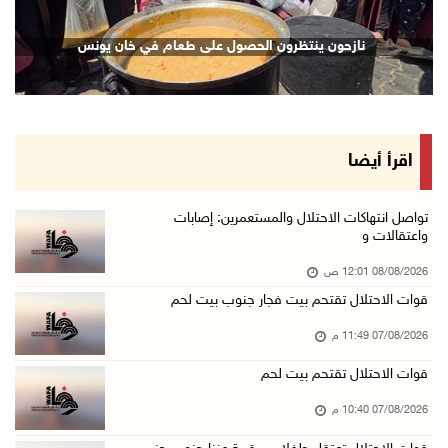
نادي الأسير: تجديد أمرَ منع زيارات الأسرى إجر ...
نازحون ينتظرون الحصول على طعام في خان يونس
07/آب/2026 08:24 م
مستعمرون يهاجمون قرية أبو نجيم ويصيبون مواطني ...
07/آب/2026 08:08 م
مستعمرون يهاجمون مساكن المواطنين في خربة الحم ...
اقرأ أيضا
07/آب/2026 07:09 م
بعد تجديد منع زيارات المعتقلين: أبو الحمص يدع ...
تواصل انتهاكات الاحتلال والمستعمرين: إصابات
واعتقالات و
07/آب/2026 06:26 م
08/08/2026 12:01 ص
الرئاسة ترحب بإطلاق السعودية التحالف البحري ا ...
قوات الاحتلال تقتحم بيت فجار جنوب بيت لحم
07/آب/2026 06:17 م
07/08/2026 11:49 م
(محدث) نابلس: إصابة مواطن واعتقاله إثر هجوم ل ...
07/آب/2026 06:04 م
قوات الاحتلال تقتحم بيت لحم
الرئاسة ترحب باتفاقية مكة للدفاع المشترك بين ...
07/08/2026 10:40 م
07/آب/2026 05:25 م