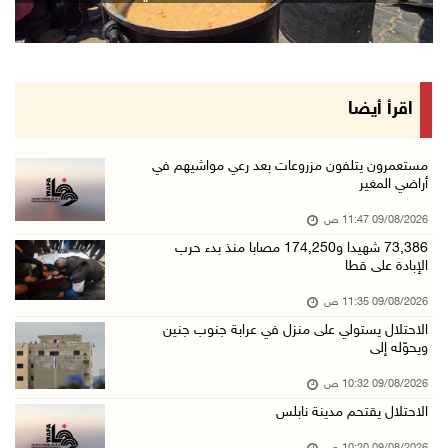
09/آب/2026 10:43 ص
وفاة سفير فلسطين لدى مصر القائد الوطني دياب ا ...
09/آب/2026 10:42 ص
الاحتلال يستولي على منزل في عرابة جنوب جنين و ...
اقرأ أيضا
09/آب/2026 10:32 ص
الاحتلال يقتحم مدينة نابلس
مستعمرون يتلفون مزروعات بعد رعي مواشيهم في
أراضي المغير
09/آب/2026 10:20 ص
09/08/2026 11:47 ص
"التعليم العالي" تختتم تدريبا حول إعداد المبا ...
73,386 شهيدا و174,250 مصابا منذ بدء حرب
09/آب/2026 10:19 ص
الإبادة على قطا
وفاة شابة متأثرة بإصابتها جراء حادث سير قرب ج ...
09/08/2026 11:35 ص
09/آب/2026 10:02 ص
الاحتلال يستولي على منزل في عرابة جنوب جنين
ويحوّله إلى
اعتقال مواطنين من بلدة سنجل شمال رام الله
09/آب/2026 09:48 ص
09/08/2026 10:32 ص
الاحتلال يقتحم مدينة نابلس
قوات الاحتلال تنصب حاجزا عسكريا عند مدخل قرية ...
09/آب/2026 09:43 ص