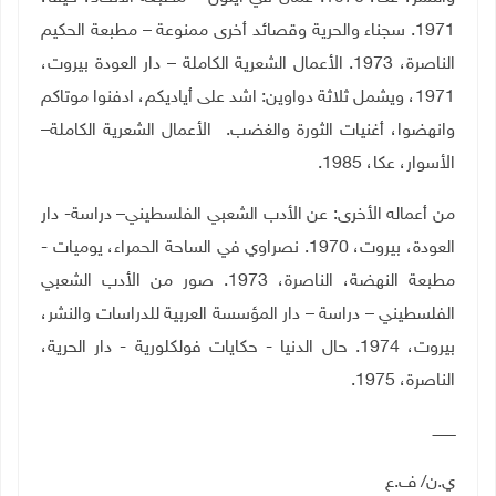
1971. سجناء والحرية وقصائد أخرى ممنوعة – مطبعة الحكيم
الناصرة، 1973. الأعمال الشعرية الكاملة – دار العودة بيروت،
1971، ويشمل ثلاثة دواوين: اشد على أياديكم، ادفنوا موتاكم
وانهضوا، أغنيات الثورة والغضب. الأعمال الشعرية الكاملة–
الأسوار، عكا، 1985
.
من أعماله الأخرى: عن الأدب الشعبي الفلسطيني– دراسة- دار
العودة، بيروت، 1970. نصراوي في الساحة الحمراء، يوميات -
مطبعة النهضة، الناصرة، 1973. صور من الأدب الشعبي
الفلسطيني – دراسة – دار المؤسسة العربية للدراسات والنشر،
بيروت، 1974. حال الدنيا - حكايات فولكلورية - دار الحرية،
الناصرة، 1975
.
ــــــــــ
ي.ن/ ف.ع