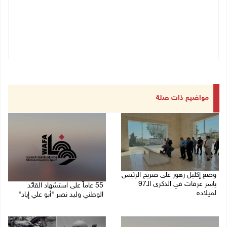
مواضيع ذات صلة
وضع إكليل زهور على ضريح الرئيس
ياسر عرفات في الذكرى الـ97
55 عاماً على استشهاد القائد
لميلاده
الوطني وليد نصر "أبو علي إياد"
04/08/2026 10:50 ص
27/07/2026 02:47 م