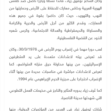
وكان الشاعر توفيق زياد، قائدا نشطا وبارزا ناضل ضد طمس
الهوية العربية وخاض معارك للحفاظ على الأرض وحمايتها من
النهب والتهويد، حيث كان حاضرا بقوة في جميع هذه
المعارك، وقدم الكثير من أجل الأرض والحرية والكرامة
والمساواة والديمقراطية والعدالة الاجتماعية، وكرس شعره
للذود عن القضية الفلسطينية
.
لعب دورا مهما في إضراب يوم الأرض في 30/3/1976، وكان
قد تعرض بيته لاعتداءات متعددة على يد المتطرفين
الإسرائيليين، من بينها محاولة حرق منزله المتواضع، كما
تعرض لاعتداءات مباشرة في مناسبات عديدة من بينها أثناء
الإضراب احتجاجا على مجزرة الحرم الإبراهيمي عام 1994
.
كما عُرف زياد بدوره المثابر والناجز في مخيمات العمل التطوعي
التي شهدتها مدينة الناصرة
.
شارك توفيق زياد في العديد من المؤتمرات الدولية، منها