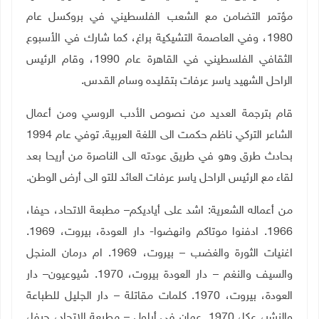
مؤتمر التضامن مع الشعب الفلسطيني في بروكسل عام
1980، وفي العاصمة التشيكية براغ، كما شارك في الأسبوع
الثقافي الفلسطيني في القاهرة عام 1990، وقام الرئيس
الراحل الشهيد ياسر عرفات بتقليده وسام القدس
.
قام بترجمة العديد من نصوص الأدب الروسي ومن أعمال
الشاعر التركي ناظم حكمت الى اللغة العربية. توفي عام 1994
بحادث طرق وهو في طريق عودته الى الناصرة من أريحا بعد
لقاء مع الرئيس الراحل ياسر عرفات العائد للتو الى أرض الوطن
.
من أعماله الشعرية: اشد على أياديكم– مطبعة الاتحاد، حيفا،
1966. ادفنوا موتاكم وانهضوا- دار العودة، بيروت، 1969.
اغنيات الثورة والغضب – بيروت، 1969. ام درمان المنجل
والسيف والنغم – دار العودة بيروت، 1970. شيوعيون– دار
العودة، بيروت، 1970. كلمات مقاتلة – دار الجليل للطباعة
والنشر، عكا، 1970. عمان في أيلول – مطبعة الاتحاد، حيفا،