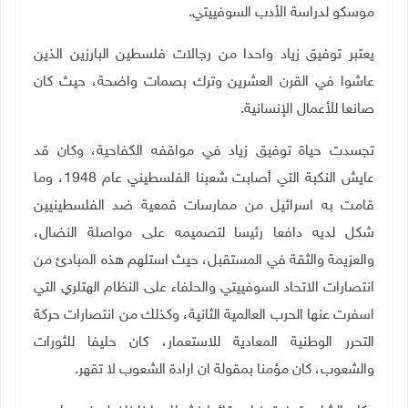
موسكو لدراسة الأدب السوفييتي
.
يعتبر توفيق زياد واحدا من رجالات فلسطين البارزين الذين
عاشوا في القرن العشرين وترك بصمات واضحة، حيث كان
صانعا للأعمال الإنسانية
.
تجسدت حياة توفيق زياد في مواقفه الكفاحية، وكان قد
عايش النكبة التي أصابت شعبنا الفلسطيني عام 1948، وما
قامت به اسرائيل من ممارسات قمعية ضد الفلسطينيين
شكل لديه دافعا رئيسا لتصميمه على مواصلة النضال،
والعزيمة والثقة في المستقبل، حيث استلهم هذه المبادئ من
انتصارات الاتحاد السوفييتي والحلفاء على النظام الهتلري التي
اسفرت عنها الحرب العالمية الثانية، وكذلك من انتصارات حركة
التحرر الوطنية المعادية للاستعمار، كان حليفا للثورات
والشعوب، كان مؤمنا بمقولة ان ارادة الشعوب لا تقهر
.