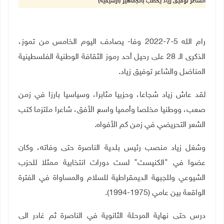
الشاعر توفيق زياد يخطب بالجماهير (ارشيفية)
رام الله 5-7-2022 وفا- يصادف اليوم الخامس من تموز،
الذكرى الـ 28 على رحيل أحد رموز الثقافة الوطنية الفلسطينية
المناضل والشاعر توفيق زياد
.
لقد عاش زياد شجاعا، وحزبيا مثابرا، وسياسيا بارزا في زمن
صعب، ووطنيا مخلصا وأمميا واسع الأفق، شاعرا ملتزما كتب
الشعر التحريضي في زمن كم الأفواه
.
وشغل زياد منصب رئيس بلدية الناصرة حتى وفاته، وكان
عضوا في "الكنيست" لست دورات انتخابية ممثلا للحزب
الشيوعي وللجبهة الديمقراطية للسلام والمساواة في الفترة
الواقعة بين عامي (1975-1994)
.
درس حتى نهاية المرحلة الثانوية في الناصرة ثم غادر الى