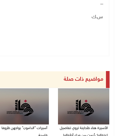
ــــ
س.ك
مواضيع ذات صلة
الأسيرة هناء طحاينة تروي تفاصيل
أسيرات "الدامون" يواجهن ظروفا
اعتقالها: حُرمت من وداع أطفالها
قاسية