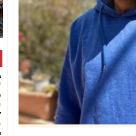
انتشال رف
ت
ا
26
د
26
ق