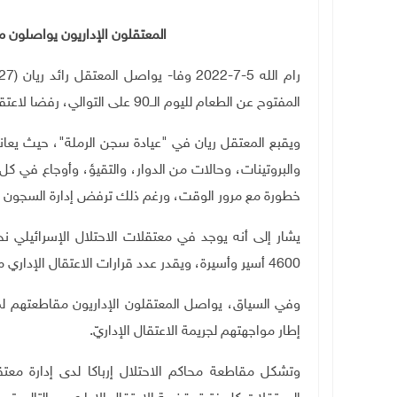
المعتقلون الإداريون يواصلون مقا
المفتوح عن الطعام لليوم الــ90 على التوالي، رفضا لاعتقاله الإداري.
ويقبع المعتقل ريان في "عيادة سجن الرملة"، حيث يع
والبروتينات، وحالات من الدوار، والتقيؤ، وأوجاع في 
خطورة مع مرور الوقت، ورغم ذلك ترفض إدارة السجون 
4600 أسير وأسيرة، ويقدر عدد قرارات الاعتقال الإداري منذ عام 1967 بأكثر من 54 ألف قرار.
إطار مواجهتهم لجريمة الاعتقال الإداريّ.
وتشكل مقاطعة محاكم الاحتلال إرباكا لدى إدارة معتق