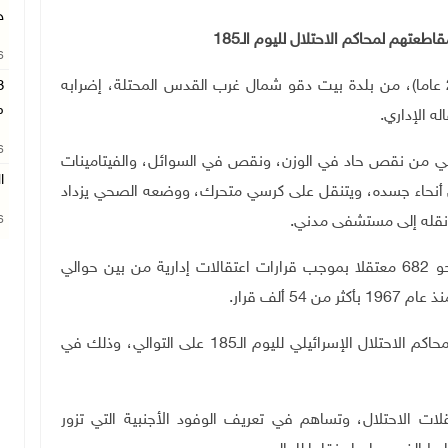
ج
طعتهم لمحاكم الاحتلال لليوم الـ185
26
رام الله 5-7-2022 وفا- يواصل المعتقل رائد ريان (27 عاما)، من بلدة بيت دقو شمال غرب القدس المحتلة، إضرابه
م
26
اني من نقص حاد في الوزن، ونقص في السوائل، والفيتامينات
ا
كل أنحاء جسده، ويتنقل على كرسي متحرك، ووضعه الصحي يزداد
نقله إلى مستشفى مدني.
26
يشار إلى أنه يوجد في معتقلات الاحتلال الإسرائيلي نحو 682 معتقلا بموجب قرارات اعتقالات إدارية من بين حوالي
وفي السياق، يواصل المعتقلون الإداريون مقاطعتهم لمحاكم الاحتلال الإسرائيلي لليوم الـ185 على التوالي، وذلك في
لات الاحتلال، وتساهم في تعريف الوفود الأجنبية التي تزور