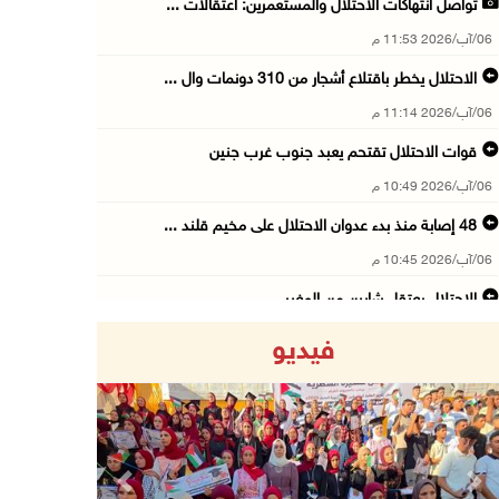
تواصل انتهاكات الاحتلال والمستعمرين: اعتقالات ...
06/آب/2026 11:53 م
الاحتلال يخطر باقتلاع أشجار من 310 دونمات وال ...
06/آب/2026 11:14 م
قوات الاحتلال تقتحم يعبد جنوب غرب جنين
06/آب/2026 10:49 م
48 إصابة منذ بدء عدوان الاحتلال على مخيم قلند ...
06/آب/2026 10:45 م
الاحتلال يعتقل شابين من المغير
06/آب/2026 10:27 م
فيديو
وزير الداخلية يبحث مع مكافحة المخدرات الدولي ...
06/آب/2026 10:01 م
رئيس بلدية الخليل يطلع وفدا أميركيا على تطورا ...
06/آب/2026 09:59 م
Previous
Next