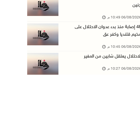
نين
الاحتلال يخطر بإزالة أشجار زيتون والاستيلاء ع ...
06/08/20 10:49 م
06/آب/2026 07:53 م
48 إصابة منذ بدء عدوان الاحتلال على
رابطة العالم الإسلامي تدين تواصل انتهاكات الا ...
خيم قلنديا وكفر عق
06/آب/2026 07:36 م
06/08/20 10:45 م
اليونيسف: استشهاد 300 طفل منذ وقف إطلاق النار ...
لاحتلال يعتقل شابين من المغير
06/آب/2026 07:34 م
06/08/20 10:27 م
الاحتلال يدمّر بيت الزوجية قبل ساعات من الزفا ...
06/آب/2026 07:27 م
إصابتان بالرصاص والاعتداء خلال اقتحام الاحتلا ...
06/آب/2026 06:56 م
الاحتلال يسلم جثمان الشهيد علاء صبيح من قرية ...
06/آب/2026 06:38 م
دودين والتميمي يسلمان قرار تخصيص أرض لصالح مد ...