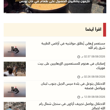
نازحون ينتظرون الحصول على طعام في خان يونس
08/آب/2026 12:42 م
الاحتلال يتوغل في بلدة ميس الجبل جنوب لبنان و ...
08/آب/2026 12:39 م
سلطة المياه تطلق مشروعا وطنيا يقود التحول نحو ...
اقرأ أيضا
08/آب/2026 12:30 م
الإعصار "دولفين" يضرب أوكيناوا باليابان والصي ...
مستعمر إرهابي يُطلق مواشيه في أراضي الطيبة
شرق رام الله
08/آب/2026 12:08 م
08/08/2026 02:37 م
42 الف مسافر تنقلوا عبر معبر الكرامة الأسبوع ...
إصابتان في هجوم للمستعمرين الإرهابيين على بيت
08/آب/2026 11:44 ص
فوريك
الاحتلال يواصل تجريف أراضٍ في سنجل شمال رام ...
08/08/2026 02:26 م
08/آب/2026 11:35 ص
الاحتلال يتوغل في بلدة ميس الجبل جنوب لبنان
ويواصل قصفه
منتخبنا الوطني للتايكواندو يستهل مشاركته في ب ...
08/آب/2026 11:06 ص
08/08/2026 12:39 م
الاحتلال يواصل تجريف أراضٍ في سنجل شمال رام
"فانا": الثقافة البحرينية تـصون الهوية الوطني ...
الله لصالح