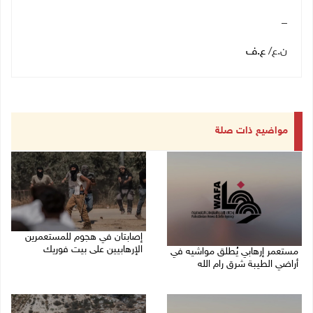
_
ن.ع
/
ع.ف
مواضيع ذات صلة
إصابتان في هجوم للمستعمرين
الإرهابيين على بيت فوريك
مستعمر إرهابي يُطلق مواشيه في
أراضي الطيبة شرق رام الله
08/08/2026 02:26 م
08/08/2026 02:37 م