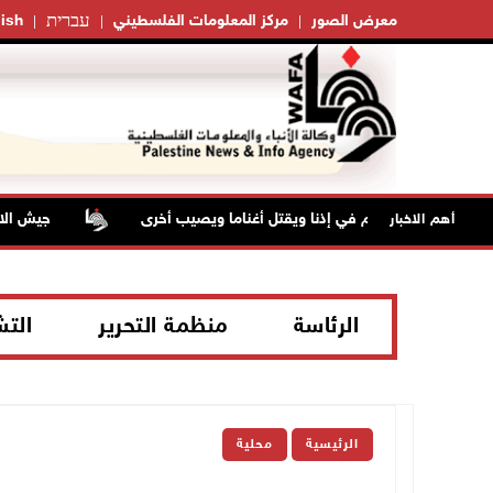
עברית
معرض الصور
مركز المعلومات الفلسطيني
ish
ر على راعي أغنام في إذنا ويقتل أغناما ويصيب أخرى
جيش الاحتلال
أهم الاخبار
الرئاسة
منظمة التحرير
الت
الرئيسية
محلية