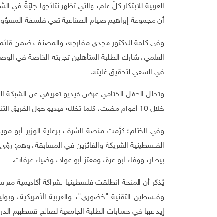
العربية للابتكار كلّ عام، والتي تظهر نتائجها جليّةً في ا
أن مجموعة إبراهيم صيام الصناعية تعي فلسفة المسؤولية
وفي كلمة للدكتور مجدي مفارجه، والمصنف ضمن قائمة ال
العلمي، شارك الطلبة المتأهلين تجربته الخاصة في الوصول
في السعي لتحقيق غايته
.
وتخلل الحفل الختامي عرض فيديو تعريفي عن الشبكة العر
خلال 10 أعوام مضت، كلما تخلله فيديو حول الفريق التنفيذي للمنحة، وكيفية عمله لإنجاح مسيرة المنحة
وفي الختام؛ كرَّمت منصة الشرف برعاية الوزير أبو مو
الفلسطينية الشريكة والفائزين ‏في المسابقة، وهم: رؤ
بيطار، ووفاء أبو عرة، ومعتز أبو عواد، وضياء عرفات
.
يُذكر أن المنحة انطلقت فلسطينيا بشراكة أكاديمية مع
إيداعها في حسابات الطلبة الجامعية لصالح قسطهم الد