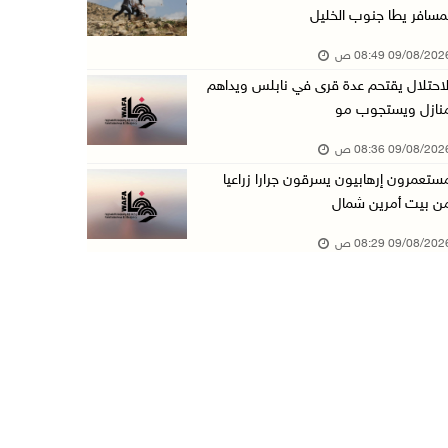
مسافر يطا جنوب الخليل
هيئة الجدار: الاحتلال يطرح عطاءً لبناء 627 وح ...
09/08/20 08:49 ص
08/آب/2026 10:41 م
لاحتلال يقتحم عدة قرى في نابلس ويداهم
إصابة 6 مواطنين خلال هجوم لمستعمرين إرهابيين ...
نازل ويستجوب مو
08/آب/2026 10:12 م
09/08/20 08:36 ص
الاحتلال يحتجز مواطنين من طمون ومخيم الفارعة
ستعمرون إرهابيون يسرقون جرارا زراعيا
08/آب/2026 09:33 م
ن بيت أمرين شمال
الاحتلال يقتحم قرية المغير شمال شرق رام الله
09/08/20 08:29 ص
08/آب/2026 09:32 م
مستعمرون يهاجمون مسجدا في بلدة إذنا غرب الخلي ...
08/آب/2026 09:11 م
الاحتلال يقتحم كوبر شمال رام الله
08/آب/2026 08:27 م
إصابات بالاختناق خلال مواجهات مع الاحتلال في ...