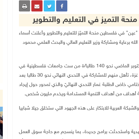
 منحة التميز في التعليم والتطوير
ربية للابتكار "عين" في فلسطين منحة التميّز للتعليم والتطوير وأعلنت أسماء
الله برعاية ومشاركة وزير التعليم العالي والبحث العلمي محمود
وقد تقدم للمنحة عند إطلاقها في شهر تشرين الأول/ أكتوبر الماضي نحو 140 طالبا/ة من ست جامعات فلسطينية في
الضفة الغربية، ومن جامعتي الأقصى والأزهر من قطاع غزة، تأهل منهم للمشاركة في التحدي النهائي نحو 30 طالبا بعد
تامي خاض الطلبة غمار التحدي النهائيّ والذي تمحور حول إيجاد
عة أهداف من أهداف التنمية المستدامة ويخدم مليون شخص
.
الشبكة العربية للابتكار على هذه الجهود التي ستخلق جيلا شبابيا
لتقليدية واستحدثت برامج جديدة، بما ينسجم مع حاجة سوق العمل