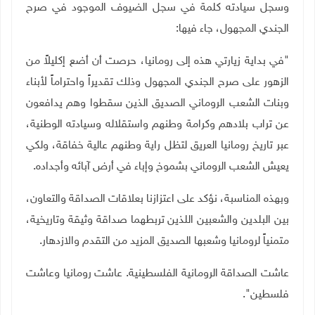
وسجل سيادته كلمة في سجل الضيوف الموجود في صرح
الجندي المجهول، جاء فيها:
"في بداية زيارتي هذه إلى رومانيا، حرصت أن أضع إكليلاً من
الزهور على صرح الجندي المجهول وذلك تقديراً واحتراماً لأبناء
وبنات الشعب الروماني الصديق الذين سقطوا وهم يدافعون
عن تراب بلادهم وكرامة وطنهم واستقلاله وسيادته الوطنية،
عبر تاريخ رومانيا العريق لتظل راية وطنهم عالية خفاقة، ولكي
يعيش الشعب الروماني بشموخ وإباء في أرض آبائه وأجداده.
وبهذه المناسبة، نؤكد على اعتزازنا بعلاقات الصداقة والتعاون،
بين البلدين والشعبين اللذين تربطهما صداقة وثيقة وتاريخية،
متمنياً لرومانيا وشعبها الصديق المزيد من التقدم والازدهار
.
عاشت الصداقة الرومانية الفلسطينية.
عاشت رومانيا وعاشت
فلسطين".