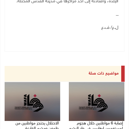
البلدة، واقتادته إلى أحد مراكزها في مدينة القدس المحتلة.
ــــ
ل.ع/ ف.ع
مواضيع ذات صلة
إصابة 6 مواطنين خلال هجوم
الاحتلال يحتجز مواطنين من
لمستعمرين إرهابيين في واد الرخيم
طمون ومخيم الفارعة