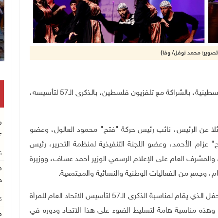
انتشال رفات شهيد مجهول ال
رام الله 18-7-2022 وفا- احتفى الاتحاد العام للمرأة الفلسطينية، بالشراكة مع تلفزيون فلسطين، بالذكرى الـ57 لتأسيسه،
م
لا عن الرئيس، نائب رئيس حركة "فتح" محمود العالول، وعضو
ع
تح" عزام الأحمد، وعضو اللجنة التنفيذية لمنظمة التحرير، رئيس
26
والمشرف العام على الإعلام الرسمي الوزير أحمد عساف، ووزيرة
م
ام، وجمع من الفعاليات الوطنية والنسائية والمجتمعية.
خ
وقال العالول "أتشرف باسم الرئيس المشاركة في هذا الحفل الذي يقام لمناسبة الذكرى الـ57 لتأسيس الاتحاد العام للمرأة
26
د، وهذه مناسبة هامة لتسليط الضوء على هذا الاتحاد ودوره في
م