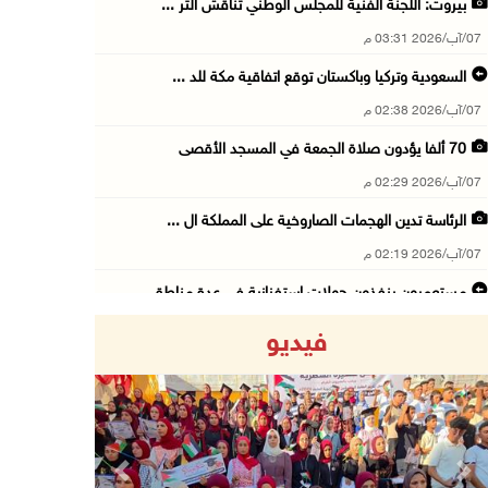
بيروت: اللجنة الفنية للمجلس الوطني تناقش التر ...
07/آب/2026 03:31 م
السعودية وتركيا وباكستان توقع اتفاقية مكة للد ...
07/آب/2026 02:38 م
70 ألفا يؤدون صلاة الجمعة في المسجد الأقصى
07/آب/2026 02:29 م
الرئاسة تدين الهجمات الصاروخية على المملكة ال ...
07/آب/2026 02:19 م
مستعمرون ينفذون جولات استفزازية في عدة مناطق ...
07/آب/2026 02:08 م
فيديو
أمين عام الجامعة العربية يحذر من نهج إسرائيل ...
07/آب/2026 01:41 م
مستعمرون يهاجمون صهريجا للمياه في خلايل اللوز ...
07/آب/2026 01:38 م
Previous
Next