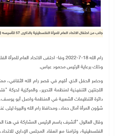
جانب من احتفال الاتحاد العام للمرأة الفلسطينية بالذكرى 57 لتأسيسه (تصوير: محمد نوفل/ وفا)
وذلك برعاية الرئيس محمود عباس.
وحضر الحفل الذي أقيم في قصر رام الله الثقافي، ممث
اللجنتين التنفيذية لمنظمة التحرير، والمركزية لحركة "ف
دائرة التنظيمات الشعبية في المنظمة واصل أبو يوسف، 
شؤون المرأة أمال حماد، ومحافظ رام الله والبيرة ليلى غن
الفلسطينية، وتزامنا مع انعقاد المجلس الإداري للاتحا