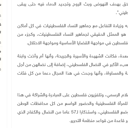
اق بهدف النهوض وبث الروح وتجديد الدماء فيه حتى يبقى
ش
طيني".
26
ق
يه وزيادة التفاعل مع جماهير النساء الفلسطينيات في كل أماكن
ب
 هو الممثل الحقيقي لجماهير النساء الفلسطينيات، وكجزء من
 فلسطين في مواجهة القضايا الأساسية ومواجهة الاحتلال.
26
م
صعدة، فكانت الشهيدة والأسيرة والجريحة، وأنها أم وأخت وابنة
ي
لعبء الأكبر في النضال الفلسطيني، إضافة إلى نضالهن من أجل
26
الة والمساواة، وأنها وجدت في هذا المجال دعما من كل فئات
ام الرسمي، وتلفزيون فلسطين على المبادرة والشراكة في هذا
 للمرأة الفلسطينية والحضور الواسع من كل محافظات الوطن
والشتات، في ظل تحديات ومخاطر كبيرة على صعيد الوضع الفلسطيني، واستذكارا لـ57 عاما من النضال والكفاح الذي
ر قاعدة من قواعد منظمة التحرير.