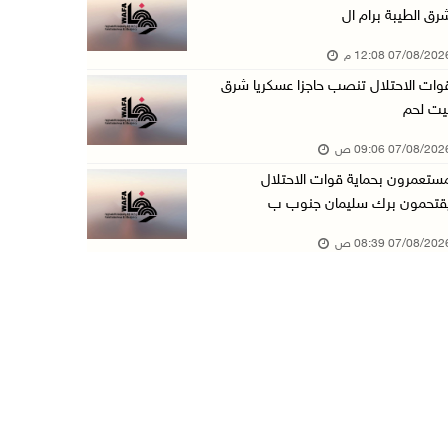
رق الطيبة برام ال
الطقس: أجواء صافية صيفية والحرارة حول معدلها ...
07/08/20 12:08 م
07/آب/2026 08:15 ص
وات الاحتلال تنصب حاجزا عسكريا شرق
تواصل انتهاكات الاحتلال والمستعمرين: اعتقالات ...
يت لحم
06/آب/2026 11:53 م
07/08/20 09:06 ص
الاحتلال يخطر باقتلاع أشجار من 310 دونمات وال ...
ستعمرون بحماية قوات الاحتلال
06/آب/2026 11:14 م
قتحمون برك سليمان جنوب ب
قوات الاحتلال تقتحم يعبد جنوب غرب جنين
07/08/20 08:39 ص
06/آب/2026 10:49 م
48 إصابة منذ بدء عدوان الاحتلال على مخيم قلند ...
06/آب/2026 10:45 م
الاحتلال يعتقل شابين من المغير
06/آب/2026 10:27 م
وزير الداخلية يبحث مع مكافحة المخدرات الدولي ...