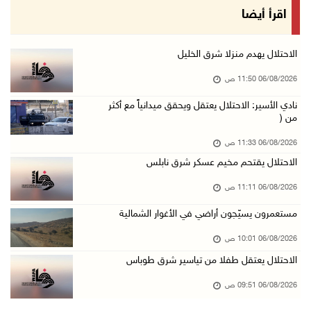
الذهب عند أعلى مستوى له في 7 أسابيع
اقرأ أيضا
06/آب/2026 09:41 ص
شؤون اللاجئين تدين عدوان الاحتلال على مخيم قل ...
الاحتلال يهدم منزلا شرق الخليل
06/آب/2026 09:36 ص
06/08/2026 11:50 ص
الشرطة: مقتل مواطن (34 عاما) في بيرزيت شمال ر ...
نادي الأسير: الاحتلال يعتقل ويحقق ميدانياً مع أكثر
من (
06/آب/2026 09:35 ص
الجريمة الثانية خلال ساعات: قتيل بإطلاق نار ف ...
06/08/2026 11:33 ص
06/آب/2026 09:27 ص
الاحتلال يقتحم مخيم عسكر شرق نابلس
(محدث) الاحتلال يواصل عدوانه على مخيم قلنديا ...
06/08/2026 11:11 ص
06/آب/2026 09:25 ص
مستعمرون يسيّجون أراضي في الأغوار الشمالية
السلطات الإسرائيلية تهدم بناية سكنية في كفر ق ...
06/08/2026 10:01 ص
06/آب/2026 09:07 ص
الاحتلال يعتقل طفلا من تياسير شرق طوباس
الاحتلال يعتقل شابا من دير الغصون ويقتحم بلدا ...
06/08/2026 09:51 ص
06/آب/2026 08:54 ص