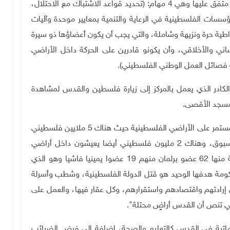
بالتوافق على تشكيل حكومة بسقف زمني محدد بمهام متفق عليها وهي 4 مهام: (تحديد قواعد الاشتباك مع الاحتلال،
ؤسسات الفلسطينية في الرعاية والتنمية بمعايير موحدة وآليات
اطية حرة ونزيهة وشاملة، والتي يجب أن يكون أعضاؤها ذو سيرة
ني والأخلاقي، وأن يكونو قادرين على الحركة داخل الأراضي
قة فصائل العمل الوطني الفلسطيني).
كادر الذي يعمل بالمركز إلى زيارة فلسطين والقدس لمشاهدة
لمسجد الأقصى.
وتابع الرجوب: "إن الاحتلال الإسرائيلي يواصل عدوانه المستمر على الأراضي الفلسطينية حيث هناك 5 ملايين فلسطيني
يعيشون تحت وطأة الاحتلال العنصري الفاشي غير المسبوق، وهناك 2 مليون فلسطيني أيضا يعيشون داخل أراضي
الـ1948، كما نواجه حكومة إسرائيلية مكوناتها متناقضة منها 62 عضو برلمان منهم 19 عضوا يمينيا فاشيا وهو الذي
ط يسار، وهذه الحكومة هدفها الوحيد هو قتل الدولة الفلسطينية، وشطب وأسرلة
لف مقدسي من خلال إرادتهم واقتصادهم واستقرارهم، وكل عقار فيها، والعمل على
لتي تنص أن القدس أراضٍ محتلة".
اتية في القدس كالتعليم والصحة، إضافة إلى فرض الضرائب