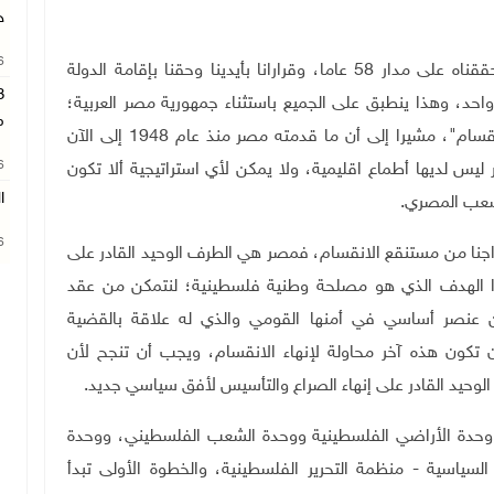
ج
26
وتابع: "لن نسمح لأحد أن يسلبنا وأن يتعدى على ما حققناه على مدار 58 عاما، وقرارانا بأيدينا وحقنا بإقامة الدولة
واحد، وهذا ينطبق على الجميع باستثناء جمهورية مصر العربية؛
م
كونها مفوضة من جامعة الدول العربية بادارة إنهاء الانقسام"، مشيرا إلى أن ما قدمته مصر منذ عام 1948 إلى الآن
26
س لديها أطماع اقليمية، ولا يمكن لأي استراتيجية ألا تكون
ا
شعب المصري.
26
راجنا من مستنقع الانقسام، فمصر هي الطرف الوحيد القادر على
هذا الهدف الذي هو مصلحة وطنية فلسطينية؛ لنتمكن من عقد
ن عنصر أساسي في أمنها القومي والذي له علاقة بالقضية
تكون هذه آخر محاولة لإنهاء الانقسام، ويجب أن تنجح لأن
لوحيد القادر على إنهاء الصراع والتأسيس لأفق سياسي جديد
.
 وحدة الأراضي الفلسطينية ووحدة الشعب الفلسطيني، ووحدة
سياسية - منظمة التحرير الفلسطينية، والخطوة الأولى تبدأ