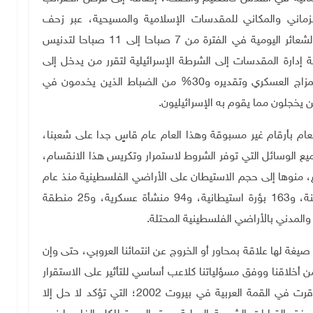
لزماني والمكاني للمقدسات الإسلامية والمسيحية، عبر زحف
المستوطنين إلى الأقصى وقيام الصلوات التلمودية والشعائر اليومية في الفترة من 7 صباحا إلى 11 صباحا لتدنيس
إدارة المقدسات إلى الشرطة الإسرائيلية لتقرر من يدخل إلى
باحاته، كما أن قواعد إطلاق النار في إسرائيل تخضع لمزاج العسكري وتقديره و30% من الضباط الذين يخدمون في
ن يخجلون مما يقوم به الإسرائيليون.
ام بأرقام غير مسبوقة وهذا العام عام قاسٍ جدا على شعبنا،
 الوسائل التي توفر الشروط لاستمرار وتكريس هذا الانقسام،
ع، منوها إلى حجم الاستيطان على الأراضي الفلسطينية منذ عام
1967 حيث هناك 714 ألف مستوطن و176 مستوطنة، و163 بؤرة استيطانية، و94 منشأة عسكرية، و25 منطقة
.
يغة لها علاقة بمحاور أو الخروج عن انتمائنا العروبي، حتى وإن
خلاقنا ووفق مسؤلياتنا كلاعب أساسي للتأثير على الاستقرار
الإقليمي، ونحن ملتزمون بمبادرة السلام العربية التي أقرت في القمة العربية في بيروت 2002؛ التي تؤكد لا حل إلا