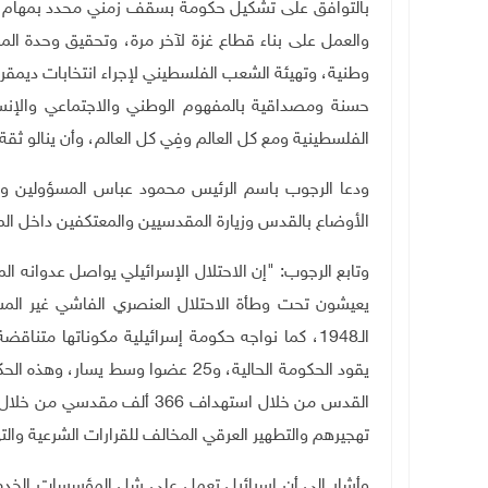
والعمل على بناء قطاع غزة لآخر مرة، وتحقيق وحدة الم
وطنية، وتهيئة الشعب الفلسطيني لإجراء انتخابات ديمقر
حسنة ومصداقية بالمفهوم الوطني والاجتماعي والإنسا
الفلسطينية ومع كل العالم وفِي كل العالم، وأن ينالو ث
ودعا الرجوب باسم الرئيس محمود عباس المسؤولين وال
الأوضاع بالقدس وزيارة المقدسيين والمعتكفين داخل ا
يقود الحكومة الحالية، و25 عضوا وس
القدس من خلال استهداف 366 أ
تهجيرهم والتطهير العرقي المخالف للقرارات الشرعية وا
وأشار إلى أن إسرائيل تعمل على شل المؤسسات الخدم