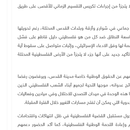
ا يتجزأ من إجراءات تكريس التقسيم الزماني للأقصى على طريق
جماعي في شوارع وأزقة وبلدات القدس المحتلة، رغم تحويلها
 واسعة النطاق ضد كل من هو فلسطيني دليل قاطع على فشل
 لها وفق الادعاء الإسرائيلي، وإثبات متواصل على سقوط أية
يد جديد على أنها جزء لا يتجزأ من الأرض الفلسطينية المحتلة
عهم عن الحقوق الوطنية خاصة مدينة القدس، ويرفضون رفضا
ئج عدوانه، موجها التحية لجميع أبناء الشعب الفلسطيني الذين
 هذه الوحدة في ميدان التصدي للاحتلال وفي ميادين وفعاليات
دوية التي يمكن أن تفتح مسارات التغيير خلال الفترة المقبلة
.
حول مستقبل القضية الفلسطينية في ظل انتهاكات واقتحامات
إعادة اللحمة الوطنية الفلسطينية، كما أكد الحضور دعمهم