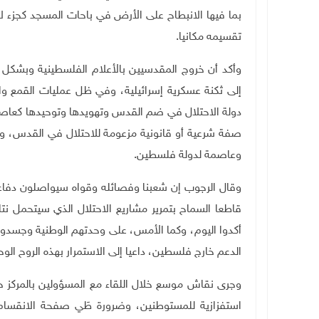
بما فيها الانبطاح على الأرض في باحات المسجد كجزء ل
تقسيمه مكانيا
.
وأكد أن خروج المقدسيين بالأعلام الفلسطينية وبشكل 
إلى ثكنة عسكرية إسرائيلية، وفي ظل عمليات القمع
دولة الاحتلال في ضم القدس وتهويدها وتوحيدها كعاصمة
صفة شرعية أو قانونية مزعومة للاحتلال في القدس، وتأك
وعاصمة لدولة فلسطين
.
وقال الرجوب إن شعبنا وفصائله وقواه سيواصلون دفا
قاطعا السماح بتمرير مشاريع الاحتلال الذي سيتحمل نتا
أكدوا اليوم، وكما الأمس، على وحدتهم الوطنية وجسدوا
الدعم خارج فلسطين، داعيا إلى الاستمرار بهذه الروح الوح
وجرى نقاش موسع خلال اللقاء مع المسؤولين بالمركز 
استفزازية للمستوطنين، وضرورة طَي صفحة الانقسام و