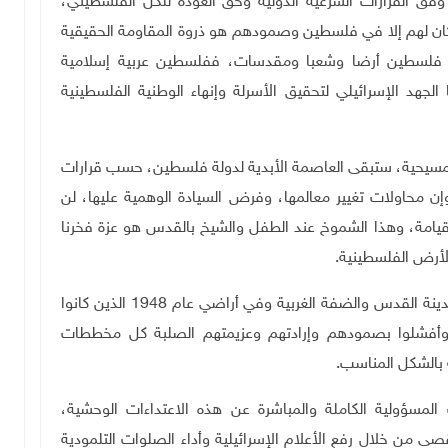
إقامة الدولة الفلسطينية المستقلة على حدود 1967 وفق القرارات الشرعية الدولية وحق العودة للكل الفلسطيني،
ملايين فلسطيني لا مكان لهم إلا في فلسطين وصمودهم هو ذروة المقاومة الحقيقية
 فلسطين أرضا وشعبا ومقدسات، ففلسطين عربية إسلامية
لجهد الإسرائيلي لتحقيق الأسرلة وإنهاء الوطنية الفلسطينية
لمسيحية، ستبقى العاصمة الأبدية لدولة فلسطين، حسب قرارات
وإن محاولات تغيير معالمها، وفرض السيادة الوهمية عليها، لن
قيامة، وهذا الشموخ عند الطفل والشيخ بالقدس هو عزة فخرنا
لأرض الفلسطينية
.
وعبر الرجوب عن ثقته بأصالة الشعب الفلسطيني في مدينة القدس والضفة الغربية وفي أراضي عام 1948 الذين كانوا
، وأفشلوا بصمودهم وإرادتهم وعزيمتهم الصلبة كل مخططات
 بالشكل المناسب
.
لمسؤولية الكاملة والمباشرة عن هذه الاعتداءات الوحشية،
صى من خلال رفع الأعلام الإسرائيلية وأداء الصلوات التلمودية