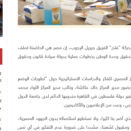
جنة المركزية لحركة "فتح" الفريق جبريل الرجوب، إن مصر هي الحاضنة لملف
 لتحقيق وحدة الوطن بخطوات عملية بدولة سيادة قانون وحقوق
ت
ز المصري للفكر والدراسات الاستراتيجية حول "تطورات الوضع
ا
ضور مدير المركز خالد عكاشة، ونائب مدير المركز اللواء محمد
26
سفير دولة فلسطين في القاهرة مندوبها الدائم لدى جامعة الدول
اجي، وعدد من الإعلاميين والأكاديمين.
د
ي أضر بنا كثيرا، ولا نستطيع استئصاله بدون الجهود المصرية،
26
ومقبول لشعبنا، مشددا على ضرورة عدم التفكير في أي نص
ق