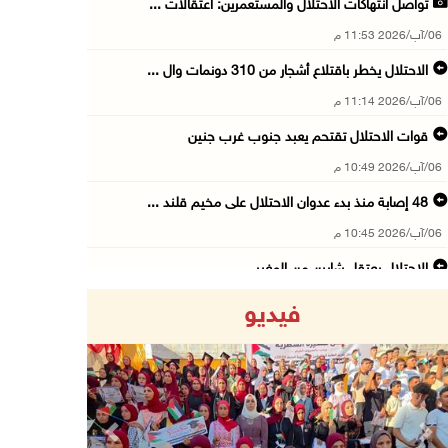
تواصل انتهاكات الاحتلال والمستعمرين: اعتقالات ...
06/آب/2026 11:53 م
الاحتلال يخطر باقتلاع أشجار من 310 دونمات وال ...
06/آب/2026 11:14 م
قوات الاحتلال تقتحم يعبد جنوب غرب جنين
06/آب/2026 10:49 م
48 إصابة منذ بدء عدوان الاحتلال على مخيم قلند ...
06/آب/2026 10:45 م
الاحتلال يعتقل شابين من المغير
06/آب/2026 10:27 م
فيديو
وزير الداخلية يبحث مع مكافحة المخدرات الدولي ...
06/آب/2026 10:01 م
رئيس بلدية الخليل يطلع وفدا أميركيا على تطورا ...
06/آب/2026 09:59 م
Previous
Next