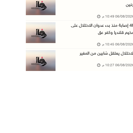
نين
الاحتلال يخطر بإزالة أشجار زيتون والاستيلاء ع ...
06/08/20 10:49 م
06/آب/2026 07:53 م
48 إصابة منذ بدء عدوان الاحتلال على
رابطة العالم الإسلامي تدين تواصل انتهاكات الا ...
خيم قلنديا وكفر عق
06/آب/2026 07:36 م
06/08/20 10:45 م
اليونيسف: استشهاد 300 طفل منذ وقف إطلاق النار ...
لاحتلال يعتقل شابين من المغير
06/آب/2026 07:34 م
06/08/20 10:27 م
الاحتلال يدمّر بيت الزوجية قبل ساعات من الزفا ...
06/آب/2026 07:27 م
إصابتان بالرصاص والاعتداء خلال اقتحام الاحتلا ...
06/آب/2026 06:56 م
الاحتلال يسلم جثمان الشهيد علاء صبيح من قرية ...
06/آب/2026 06:38 م
دودين والتميمي يسلمان قرار تخصيص أرض لصالح مد ...