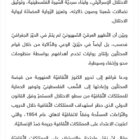
الاحتلال الإسرائيلي، ولبناء سرديّة السّيرة الفلسطينية، وتوثيق
نضالات شعبنا وصون ذاكرته، وتعزيز الرّواية المضادّة لرواية
الاحتلال
.
وبيّن أن التّطهير العرقيّ الصّهيونيّ لم يتمّ في الحيّز الجغرافيّ
فحسب، بل أيضاً في حيّزيّ الوعي والذّاكرة من خلال قيام
المحتلّين بإنتاج روايات تخدم أهدافهم بواسطة منظومات
محو وإخفاء وسيطرة
.
ودعا قراقع إلى تحرير الكنوز الثّقافيّة المنهوبة من قبضة
المحتلّين وإعادتها إلى الشّعب الفلسطينيّ وتوفير الحماية
للممتلكات الثّقافيّة من سطو الاحتلال المستمرّ وفق القانون
الدولي الذي حظر استهداف الممتلكات الثّقافية خلال الحروب
والنّزاعات المسلّحة وفقاً لاتفاقيّة لاهاي عام 1954، والتي
اعتبرت الاعتداء على الممتلكات الثّقافية جريمة ضدّ الإنسانيّة
.
وقال إنّ نقل واحتجاز والاستيلاء على الممتلكات الثّقافيّة