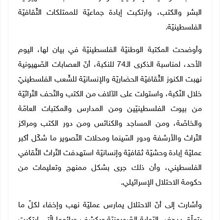
البشر والكتب، وارتكبت إبادة جماعيّة للممتلكات الثّقافيّة
الفلسطينيّة
.
وأوضحت المكتبة الوطنيّة الفلسطينيّة في بيان لها، اليوم
الأحد، لمناسبة الذكرى الـ74 للنكبة، أنّ العصابات الصّهيونية
نهبت الكنوز الثّقافيّة الحضاريّة والإنسانيّة للشّعب الفلسطينيّ
خلال النّكبة، واستولت على الآلاف من الكتب والتّحف التّراثيّة
من بيوت الفلسطينيّين ومن المدارس والمكتبات العامّة
والخاصّة، ومن المساجد والكنائس ومن دور الكتب ومراكز
التّراث والأرشفة ودور السّينما ومحلات التّصوير ما شكّل أكبر
عمليّة إبادة وحشيّة ثقافيّة وإنسانيّة استهدفت التّراث الثّقافي
الفلسطيني، وأن ذلك جرى بشكل ممنهج وتعليمات من
حكومة الاحتلال الإسرائيلي
.
وأشارت إلى أنّ الاحتلال يمارس عمليّة نهب وإخفاء لكلّ ما