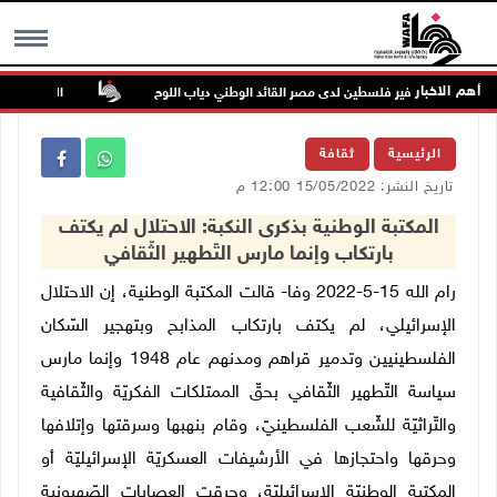
أهم الاخبار
وفاة سفير فلسطين لدى مصر القائد الوطني دياب اللوح
الرئيس ينعى سفي
MENU
الرئيسية
ثقافة
تاريخ النشر: 15/05/2022 12:00 م
المكتبة الوطنية بذكرى النكبة: الاحتلال لم يكتف
بارتكاب وإنما مارس التّطهير الثّقافي
رام الله 15-5-2022 وفا- قالت المكتبة الوطنية، إن الاحتلال
الإسرائيلي، لم يكتف بارتكاب المذابح وبتهجير السّكان
الفلسطينيين وتدمير قراهم ومدنهم عام 1948 وإنما مارس
سياسة التّطهير الثّقافي بحقّ الممتلكات الفكريّة والثّقافية
والتّراثيّة للشّعب الفلسطينيّ، وقام بنهبها وسرقتها وإتلافها
وحرقها واحتجازها في الأرشيفات العسكريّة الإسرائيليّة أو
المكتبة الوطنيّة الإسرائيليّة، وحرقت العصابات الصّهيونية