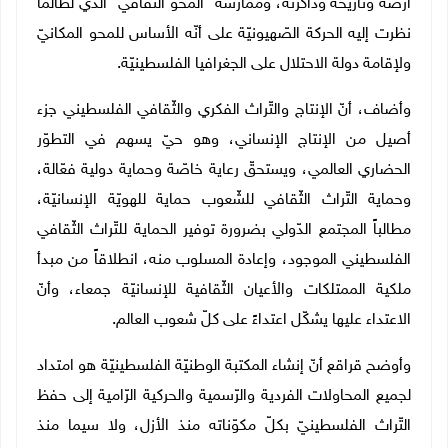
أرضه وتاريخه وذاكرته، وممارسة "المحو الثّقافي" الذي لطالما
نظرت إليه الحركة الصّهيونيّة على أنّه الأساس للمحو المكانيّ
ولإقامة دولة الاحتلال على الجغرافيا الفلسطينيّة
.
وأضاف، أنّ الإنتاج والتّراث الفكري والثّقافي الفلسطيني جزء
أصيل من الإنتاج الإنساني، وهو حيّ يسهم في التطوّر
الحضاري العالمي، ويستحقّ رعاية خاصّة وحماية دولية فعّالة،
وحماية التّراث الثّقافي للشّعوب حماية للهويّة الإنسانيّة،
مطالباً المجتمع الدّولي بضرورة توفير الحماية للتّراث الثّقافي
الفلسطيني الموجود، وإعادة المسلوب منه، انطلاقاً من مبدأ
ملكية الممتلكات والأعيان الثّقافية للإنسانيّة جمعاء، وأنّ
الاعتداء عليها يشكّل اعتداءً على كلّ شعوب العالم
.
وأوضح قراقع أنّ إنشاء المكتبة الوطنيّة الفلسطينيّة هو امتداد
لجميع المحاولات الفردية والرّسمية والحركية الرّامية إلى حفظ
التّراث الفلسطينيّ بكلّ مكوّناته منذ الأزل، ولا سيما منذ