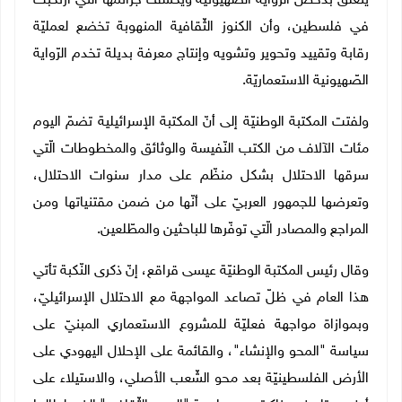
يتعلّق بدحض الرّواية الصّهيونيّة ويكشف جرائمها الّتي ارتكبت
في فلسطين، وأن الكنوز الثّقافية المنهوبة تخضع لعمليّة
رقابة وتقييد وتحوير وتشويه وإنتاج معرفة بديلة تخدم الرّواية
الصّهيونية الاستعماريّة
.
ولفتت المكتبة الوطنيّة إلى أنّ المكتبة الإسرائيلية تضمّ اليوم
مئات الآلاف من الكتب النّفيسة والوثائق والمخطوطات الّتي
سرقها الاحتلال بشكل منظّم على مدار سنوات الاحتلال،
وتعرضها للجمهور العربيّ على أنّها من ضمن مقتنياتها ومن
المراجع والمصادر الّتي توفّرها للباحثين والمطّلعين
.
وقال رئيس المكتبة الوطنيّة عيسى قراقع، إنّ ذكرى النّكبة تأتي
هذا العام في ظلّ تصاعد المواجهة مع الاحتلال الإسرائيليّ،
وبموازاة مواجهة فعليّة للمشروع الاستعماري المبنيّ على
سياسة "المحو والإنشاء"، والقائمة على الإحلال اليهودي على
الأرض الفلسطينيّة بعد محو الشّعب الأصلي، والاستيلاء على