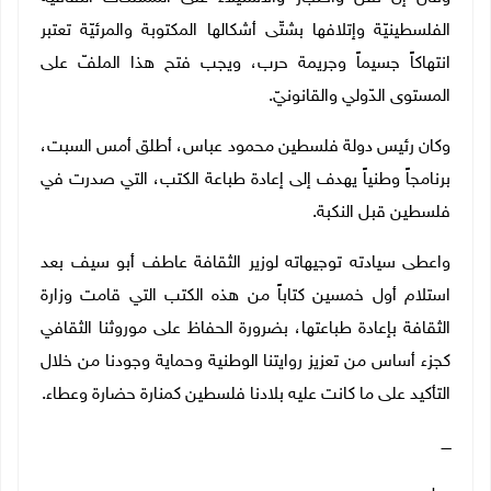
الفلسطينيّة وإتلافها بشتّى أشكالها المكتوبة والمرئيّة تعتبر
انتهاكاً جسيماً وجريمة حرب، ويجب فتح هذا الملفّ على
المستوى الدّولي والقانونيّ
.
وكان رئيس دولة فلسطين محمود عباس، أطلق أمس السبت،
برنامجاً وطنياً يهدف إلى إعادة طباعة الكتب، التي صدرت في
فلسطين قبل النكبة.
واعطى سيادته توجيهاته لوزير الثقافة عاطف أبو سيف بعد
استلام أول خمسين كتاباً من هذه الكتب التي قامت وزارة
الثقافة بإعادة طباعتها، بضرورة الحفاظ على موروثنا الثقافي
كجزء أساس من تعزيز روايتنا الوطنية وحماية وجودنا من خلال
التأكيد على ما كانت عليه بلادنا فلسطين كمنارة حضارة وعطاء.
ــــ