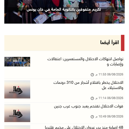
إصابة مسن بجروح ورضوض إثر اعتداء جيش الاحتلال ...
تكريم متفوقين بالثانوية العامة في خان يونس
06/آب/2026 09:13 م
ورشة توصي بخطة عاجلة لاستعادة التعليم الوجاهي ...
06/آب/2026 09:08 م
الرئيس يستقبل مجلس بلدية رام الله ويشدد على د ...
اقرأ أيضا
06/آب/2026 08:36 م
جماهير شعبنا تشيع جثمان الشهيد علاء صبيح في ت ...
تواصل انتهاكات الاحتلال والمستعمرين: اعتقالات
وإصابات و
06/آب/2026 08:33 م
06/08/2026 11:53 م
الاحتلال يوسع حملات الدهم والاعتقال في قلنديا ...
الاحتلال يخطر باقتلاع أشجار من 310 دونمات
06/آب/2026 08:06 م
والاستيلاء عل
الرئيس المصري وملك البحرين يشددان على ضرورة ت ...
06/08/2026 11:14 م
06/آب/2026 07:57 م
قوات الاحتلال تقتحم يعبد جنوب غرب جنين
الاحتلال يخطر بإزالة أشجار زيتون والاستيلاء ع ...
06/08/2026 10:49 م
06/آب/2026 07:53 م
48 إصابة منذ بدء عدوان الاحتلال على مخيم قلنديا