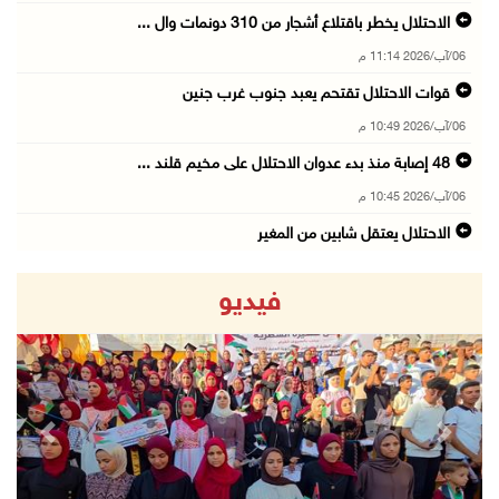
الاحتلال يخطر باقتلاع أشجار من 310 دونمات وال ...
06/آب/2026 11:14 م
قوات الاحتلال تقتحم يعبد جنوب غرب جنين
06/آب/2026 10:49 م
48 إصابة منذ بدء عدوان الاحتلال على مخيم قلند ...
06/آب/2026 10:45 م
الاحتلال يعتقل شابين من المغير
06/آب/2026 10:27 م
فيديو
وزير الداخلية يبحث مع مكافحة المخدرات الدولي ...
06/آب/2026 10:01 م
رئيس بلدية الخليل يطلع وفدا أميركيا على تطورا ...
06/آب/2026 09:59 م
revious
Next
06/آب/2026 09:17 م