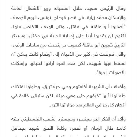
وقال الرئيس سعيد، خلال استقباله وزير الأشغال العامة
والإسكان محمّد زيارة، في قصر قرطاج بتونس، اليوم الجمعة،
"أصابوا أبو عاقلة في مقتل، وكان الهدف التخلص منها،
لكنهم لن يقدروا أبدا على إصابة الحرية في مقتل، وسيذكر
التاريخ شيرين أبو عاقلة كصوت حر يتحدث من ساحات الوغى،
والتي تعرضت في كثير من الأحيان إلى أوضاع كانت يمكن أن
تسقط فيها شهيدة، لكن هذه المرة أرادوا اغتيالها وإسكات
الأصوات الحرة".
وأضاف أن الشهيدة أخافتهم وهي حية ترزق، وحاولوا افتكاك
جثمانها لأنها تخيفهم حتى وهي ميتة، لكن ستبقى خالدة في
أذهان كل حر في العالم بعد مواراتها الثرى.
وأكد أن الفكر الحر سينصر، وسيسترد الشعب الفلسطيني حقه
كاملا طال الزمان أو قصر، وكلما التحق شهيد بجحافل