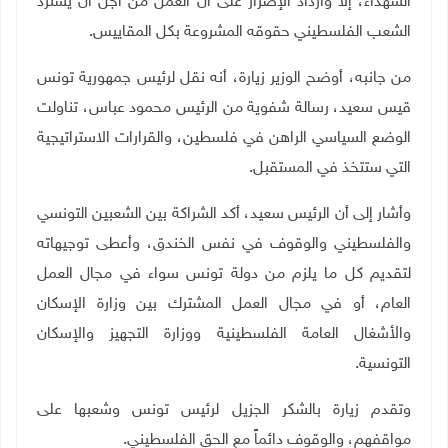
الشهداء، إلا وازداد الإصرار على أن العمل من أجل أن يسترد
الشعب الفلسطيني حقوقه المشروعة بكل المقاييس.
من جانبه، أوضح الوزير زيارة، أنه نقل لرئيس جمهورية تونس
قيس سعيد، رسالة شفوية من الرئيس محمود عباس، تناولت
الوضع السياسي الراهن في فلسطين، والقرارات الاستراتيجية
التي ستتخذ في المستقبل.
وأشار إلى أن الرئيس سعيد، أكد الشراكة بين الشعبين التونسي
والفلسطيني والوقوف في نفس الخندق، وأعطى توجيهاته
لتقديم كل ما يلزم من دولة تونس سواء في مجال العمل
العام، أو في مجال العمل المشترك بين وزارة الإسكان
والأشغال العامة الفلسطينية ووزارة التجهيز والإسكان
التونسية.
وتقدم زيارة بالشكر الجزيل لرئيس تونس وشعبها على
مواقفهم، والوقوف دائماً مع الحق الفلسطيني.