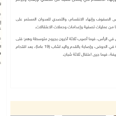
ل
26
 الصفوف وإنهاء الانقسام، والتصدي للعدوان المستمر على
ا من عمليات تصفية وإعدامات وحملات الاعتقالات.
ع
ال في الرأس، فيما أصيب ثلاثة آخرون بجروح متوسطة وهم: فتى
26
(16 عاما) برصاصة في القدم، وشاب (19 عاما) برصاصة في الحوض، وإصابة بالقدم واليد لشاب (19 عاما)، بعد اقتحام
ا
و
فة، فيما جرى اعتقال ثلاثة شبان.
26