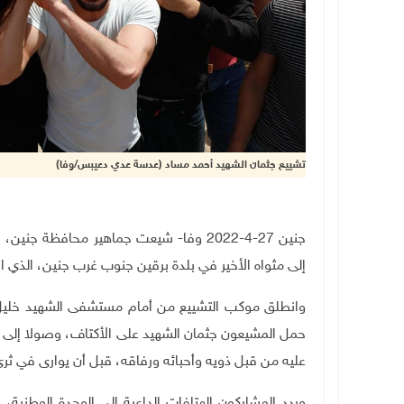
تشييع جثمان الشهيد أحمد مساد (عدسة عدي دعيبس/وفا)
إلى مثواه الأخير في بلدة برقين جنوب غرب جنين، الذي ا
وانطلق موكب التشييع من أمام مستشفى الشهيد خليل
حمل المشيعون جثمان الشهيد على الأكتاف، وصولا إلى ب
عليه من قبل ذويه وأحبائه ورفاقه، قبل أن يوارى في ثرى 
وردد المشاركون الهتافات الداعية إلى الوحدة الوطنية