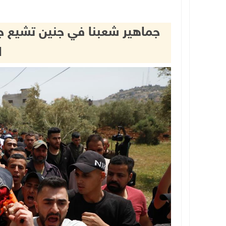
جماهير شعبنا في جنين تشيع ج
ا