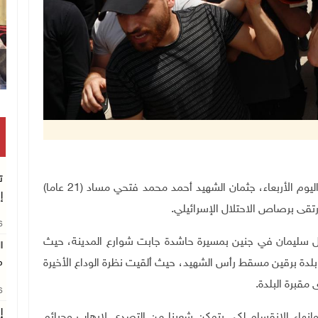
وقفة بغزة للمطالبة بتمكين الطلبة من ال
ت
جنين 27-4-2022 وفا- شيعت جماهير محافظة جنين، اليوم الأربعاء، جثمان الشهيد أحمد محمد فتحي مساد (21 عاما)
إ
رتقى برصاص الاحتلال الإسرائيلي
.
26
 سليمان في جنين بمسيرة حاشدة جابت شوارع المدينة، حيث
ا
لدة برقين مسقط رأس الشهيد، حيث ألقيت نظرة الوداع الأخيرة
م
مقبرة البلدة.
26
إ
، وإنهاء الانقسام لكي يتمكن شعبنا من التصدي لإرهاب وجرائم