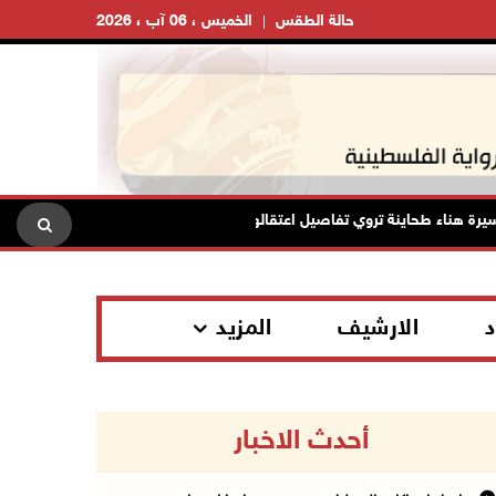
حالة الطقس
الخميس ، 06 آب ، 2026
ناء طحاينة تروي تفاصيل اعتقالها: حُرمت من وداع أطفالها وتعرضت للإهانة
د
الارشيف
المزيد
أحدث الاخبار