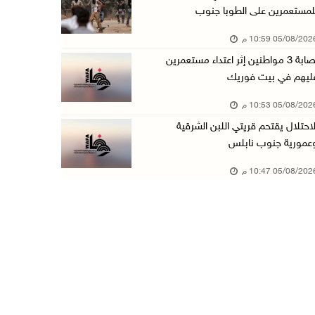
لمستعمرين على الطوبا جنوب
عبد السلام السيد يفوز بترشيح الديمقراطيين لمج ...
05/08/20 10:59 م
05/آب/2026 06:43 م
إصابة 3 مواطنين إثر اعتداء مستعمرين
الهلال الأحمر: 8 إصابات إثر اعتداء الاحتلال ...
ليهم في بيت فوريك
05/آب/2026 06:13 م
05/08/20 10:53 م
مخطط استعماري جديد في "جيلو" يهدد بعزل القدس ...
لاحتلال يقتحم قريتي اللبن الشرقية
05/آب/2026 06:10 م
عمورية جنوب نابلس
الاحتلال ينصب حاجزًا عسكريًا على مدخل بلدة دي ...
05/08/20 10:47 م
05/آب/2026 06:04 م
البيرة: الاحتلال يستولي على ثلاثة منازل في حي ...
05/آب/2026 05:59 م
سلطة النقد تستضيف برنامجا تدريبيا متخصصا في ا ...
05/آب/2026 05:10 م
حمدان يطّلع على الوضع الثقافي في طولكرم ويطلق ...