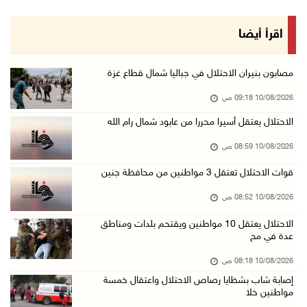
10/آب/2026 08:11 ص
حالة الطقس: استمرار تأثير الكتلة الهوائية شدي ...
اقرأ أيضا
10/آب/2026 07:51 ص
الاحتلال يواصل عدوانه على غزة والضفة.. إصابات ...
مصابون بنيران الاحتلال في جباليا شمال قطاع غزة
09/آب/2026 11:59 م
10/08/2026 09:18 ص
"نقابة الصحفيين": 108 اعتداءات بحق الصحفيين ا ...
الاحتلال يعتقل أسيرا محررا من عابود شمال رام الله
09/آب/2026 11:27 م
10/08/2026 08:59 ص
إصابات بنيران الاحتلال في حي التفاح شمال شرق ...
قوات الاحتلال تعتقل 3 مواطنين من محافظة جنين
09/آب/2026 11:02 م
10/08/2026 08:52 ص
الاحتلال يقتحم بلدات عتيل وزيتا وباقة الشرقية ...
09/آب/2026 10:35 م
الاحتلال يعتقل 10 مواطنين ويقتحم بلدات ومناطق
عدة في مح
مستعمرون إرهابيون وقوات الاحتلال يقتحمون قرية ...
10/08/2026 08:18 ص
09/آب/2026 10:31 م
إصابة شاب بشظايا رصاص الاحتلال واعتقال خمسة
قصف مدفعي للاحتلال وإطلاق نار كثيف شمال ووسط ...
مواطنين خلا