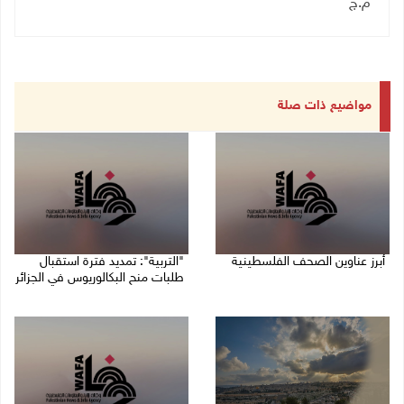
م.ج
مواضيع ذات صلة
أبرز عناوين الصحف الفلسطينية
"التربية": تمديد فترة استقبال
طلبات منح البكالوريوس في الجزائر
10/08/2026 08:57 ص
10/08/2026 08:54 ص