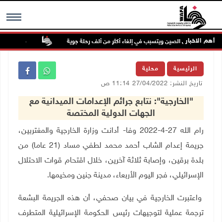
أهم الاخبار
" يضرب شرق الصين ويتسبب في إلغاء أكثر من ألف رحلة جوية
مصابون بنيران 
MENU
الرئيسية
محلية
تاريخ النشر: 27/04/2022 11:14 ص
"الخارجية": نتابع جرائم الإعدامات الميدانية مع
الجهات الدولية المختصة
رام الله 27-4-2022 وفا- أدانت وزارة الخارجية والمغتربين،
جريمة إعدام الشاب أحمد محمد لطفي مساد (21 عاما) من
بلدة برقين، وإصابة ثلاثة آخرين، خلال اقتحام قوات الاحتلال
الإسرائيلي، فجر اليوم الأربعاء، مدينة جنين ومخيمها.
واعتبرت الخارجية في بيان صحفي، أن هذه الجريمة البشعة
ترجمة عملية لتوجيهات رئيس الحكومة الإسرائيلية المتطرف