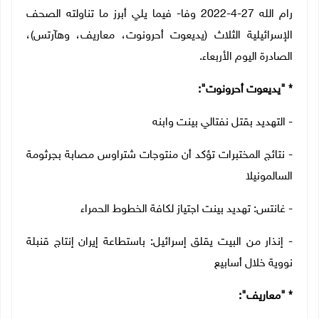
رام الله 27-4-2022 وفا- فيما يلي أبرز ما تناولته الصحف
الإسرائيلية الثلاث (يديعوت أحرونوت، معاريف، وهآرتس)،
الصادرة اليوم الأربعاء.
* "يديعوت أحرونوت":
- التهديد بقتل نفتالي بينت وابنه
- نتائج المختبرات تؤكد أن منتوجات شتراوس مصابة بجرثومة
السالمونيلا
- غانتس: تهديد بينت اجتياز لكافة الخطوط الحمراء
- إنذار من البيت يقلق إسرائيل: باستطاعة إيران إنتاج قنبلة
نووية خلال أسابيع
* "معاريف":