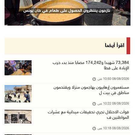
ارتفاع أسعار النفط
نازحون ينتظرون الحصول على طعام في خان يونس
08/آب/2026 08:23 ص
أبرز عناوين الصحف الفلسطينية
08/آب/2026 08:21 ص
حالة الطقس: ارتفاع طفيف وموجة حر شديدة اعتبار ...
اقرأ أيضا
08/آب/2026 07:52 ص
تواصل انتهاكات الاحتلال والمستعمرين: إصابات و ...
73,384 شهيدا و174,242 مصابا منذ بدء حرب
الإبادة على قطا
08/آب/2026 12:01 ص
08/08/2026 10:50 ص
قوات الاحتلال تقتحم بيت فجار جنوب بيت لحم
مستعمرون إرهابيون يهاجمون منزلا ويقتحمون
07/آب/2026 11:49 م
مناطق في بيت ل
أسعار الغذاء العالمية عند أعلى مستوى منذ 3 سن ...
08/08/2026 10:22 ص
07/آب/2026 11:11 م
قوات الاحتلال تجري تحقيقات ميدانية مع عشرات
المواطنين ف
قوات الاحتلال تقتحم بيت لحم
07/آب/2026 10:40 م
08/08/2026 10:18 ص