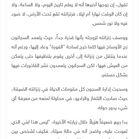
تقول، إن زوجها أخبرها أنه لا يعلم تاريخ اليوم، ولا الساعة، ولا
إن كان الوقت نهارا أم ليلا، فزنزانته تقع تحت الأرض، لا ضوء
فيه ولا نور شمس.
ووصف زنزانته لزوجته بأنها قذرة جداً، حيث يتعمد السجانون
زج الأوساخ فيها كلما خرج لساحة "الفورة" وعاد إليها، ورغم أنه
عندما ينتقل من زنزانة إلى أخرى يقوم بتنظيفها حتى يتمكن
من العيش فيها، لكن السجانون يتعمدون نشر القاذورات فيها
بشكل مستمر.
وسحبت إدارة السجون كل مقومات الحياة في زنزانته الضيقة،
حيث صادرت التلفاز والراديو، في محاولة لمنعه من معرفة أي
شيء يدور حوله.
بدا ربيع ضعيفاً هزيلاً خلال زيارته الأخيرة، "ليس هذا ابني الذي
تعودت عليه، واضح أنه في حالة سيئة، فكيف لشخص بين