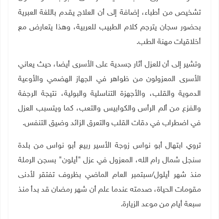
تشخيص من أطباء، إضافة إلى أن العلاج يقدم باللغة العبرية
بحضور سجان يترجم كلام الطبيب للعربية، وهذا يتعارض مع
أخلاقيات مهنة الطب.
وتشير إلى أن للعزل أثار جسدية على الأسرى أيضا، حيث يعاني
الأسرى المعزولون من ظواهر في الجهاز الهضمي والأوعية
الدموية والقلب، والأجهزة التناسلية والبولية، نتيجة الرجفة
والفزع من ألم الرأس والكوابيس والتعب، كما ويتسبب العزل
في اضطراب في دقات القلب والتعرق الزائد وضيق التنفس.
تروي ابتهال أبو نواس زوجة الأسير ربيع أبو نواس من بلدة
سنجل شمال رام الله، المعزول في عزل "أيلون" بسجن الرملة
منذ شهر أيلول/سبتمبر العام الماضي بظروف تفتقر لأدنى
مقومات الحياة، صدمته عندما علم أن شهر رمضان قد بدأ منذ
سبعة أيام من موعد الزيارة.