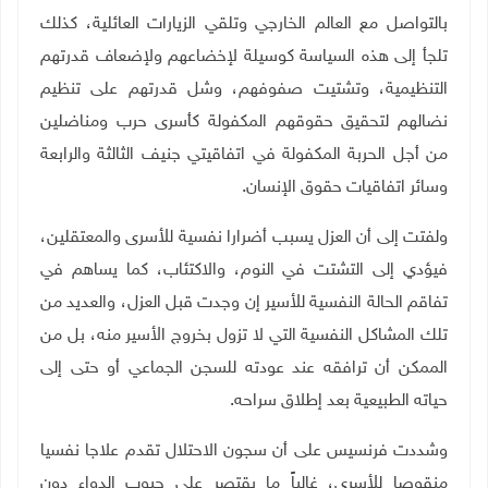
بالتواصل مع العالم الخارجي وتلقي الزيارات العائلية، كذلك
تلجأ إلى هذه السياسة كوسيلة لإخضاعهم ولإضعاف قدرتهم
التنظيمية، وتشتيت صفوفهم، وشل قدرتهم على تنظيم
نضالهم لتحقيق حقوقهم المكفولة كأسرى حرب ومناضلين
من أجل الحربة المكفولة في اتفاقيتي جنيف الثالثة والرابعة
وسائر اتفاقيات حقوق الإنسان
.
ولفتت إلى أن العزل يسبب أضرارا نفسية للأسرى والمعتقلين،
فيؤدي إلى التشتت في النوم، والاكتئاب، كما يساهم في
تفاقم الحالة النفسية للأسير إن وجدت قبل العزل، والعديد من
تلك المشاكل النفسية التي لا تزول بخروج الأسير منه، بل من
الممكن أن ترافقه عند عودته للسجن الجماعي أو حتى إلى
حياته الطبيعية بعد إطلاق سراحه.
وشددت فرنسيس على أن سجون الاحتلال تقدم علاجا نفسيا
منقوصا للأسرى، غالباً ما يقتصر على حبوب الدواء دون