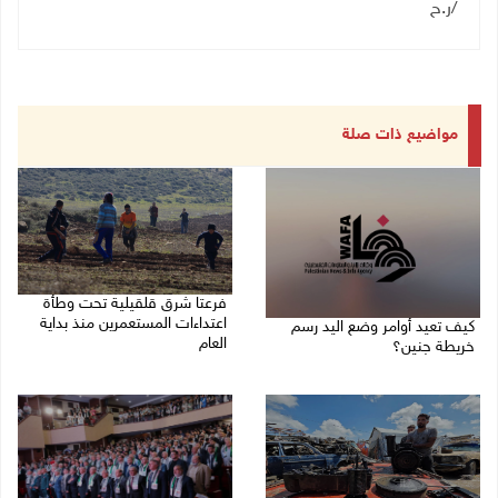
/ر.ح
مواضيع ذات صلة
فرعتا شرق قلقيلية تحت وطأة
اعتداءات المستعمرين منذ بداية
كيف تعيد أوامر وضع اليد رسم
العام
خريطة جنين؟
03/08/2026 09:16 ص
03/08/2026 02:38 م