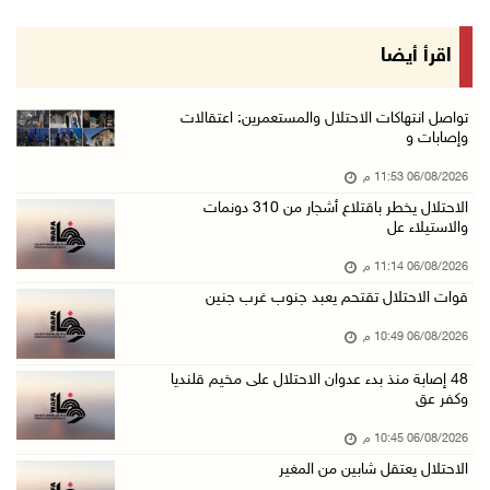
06/آب/2026 09:08 م
الرئيس يستقبل مجلس بلدية رام الله ويشدد على د ...
اقرأ أيضا
06/آب/2026 08:36 م
جماهير شعبنا تشيع جثمان الشهيد علاء صبيح في ت ...
تواصل انتهاكات الاحتلال والمستعمرين: اعتقالات
وإصابات و
06/آب/2026 08:33 م
06/08/2026 11:53 م
الاحتلال يوسع حملات الدهم والاعتقال في قلنديا ...
الاحتلال يخطر باقتلاع أشجار من 310 دونمات
06/آب/2026 08:06 م
والاستيلاء عل
الرئيس المصري وملك البحرين يشددان على ضرورة ت ...
06/08/2026 11:14 م
06/آب/2026 07:57 م
قوات الاحتلال تقتحم يعبد جنوب غرب جنين
الاحتلال يخطر بإزالة أشجار زيتون والاستيلاء ع ...
06/08/2026 10:49 م
06/آب/2026 07:53 م
48 إصابة منذ بدء عدوان الاحتلال على مخيم قلنديا
رابطة العالم الإسلامي تدين تواصل انتهاكات الا ...
وكفر عق
06/آب/2026 07:36 م
06/08/2026 10:45 م
اليونيسف: استشهاد 300 طفل منذ وقف إطلاق النار ...
الاحتلال يعتقل شابين من المغير