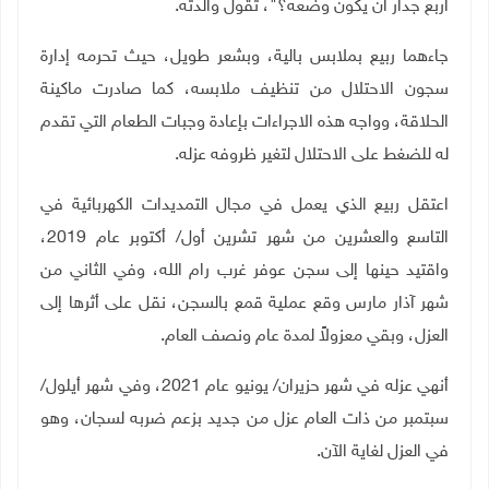
أربع جدار أن يكون وضعه؟"، تقول والدته.
جاءهما ربيع بملابس بالية، وبشعر طويل، حيث تحرمه إدارة
سجون الاحتلال من تنظيف ملابسه، كما صادرت ماكينة
الحلاقة، وواجه هذه الاجراءات بإعادة وجبات الطعام التي تقدم
له للضغط على الاحتلال لتغير ظروفه عزله.
اعتقل ربيع الذي يعمل في مجال التمديدات الكهربائية في
التاسع والعشرين من شهر تشرين أول/ أكتوبر عام 2019،
واقتيد حينها إلى سجن عوفر غرب رام الله، وفي الثاني من
شهر آذار مارس وقع عملية قمع بالسجن، نقل على أثرها إلى
العزل، وبقي معزولاً لمدة عام ونصف العام.
أنهي عزله في شهر حزيران/ يونيو عام 2021، وفي شهر أيلول/
سبتمبر من ذات العام عزل من جديد بزعم ضربه لسجان، وهو
في العزل لغاية الآن.