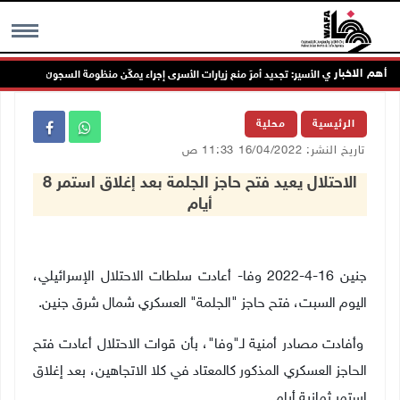
أهم الاخبار
نادي الأسير: تجديد أمرَ منع زيارات الأسرى إجراء يمكّن منظومة السجون من مواصلة ج
MENU
الرئيسية
محلية
تاريخ النشر: 16/04/2022 11:33 ص
الاحتلال يعيد فتح حاجز الجلمة بعد إغلاق استمر 8
أيام
جنين 16-4-2022 وفا- أعادت سلطات الاحتلال الإسرائيلي،
اليوم السبت، فتح حاجز "الجلمة" العسكري شمال شرق جنين.
وأفادت مصادر أمنية لـ"وفا"، بأن قوات الاحتلال أعادت فتح
الحاجز العسكري المذكور كالمعتاد في كلا الاتجاهين، بعد إغلاق
استمر ثمانية أيام.