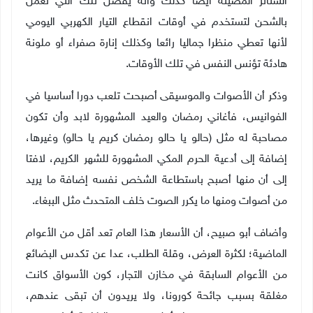
الستائر المضيئة أيضا كذلك وأنه يفضل تلك التي تعمل
بالشحن لتستخدم في أوقات انقطاع التيار الكهربي اليومي
لأنها تعطي منظرا جماليا رائعا وكذلك إنارة صفراء أو ملونة
هادئة تؤنس النفس في تلك الأوقات
.
وذكر أن الأصوات والموسيقى أصبحت تلعب دورا أساسيا في
الفوانيس، فأغاني رمضان والعيد المشهورة لابد وأن تكون
مصاحبة له مثل (حالو يا حالو رمضان كريم يا حالو) وغيرها،
إضافة إلى أدعية الحرم المكي المشهورة للشهر الكريم، لافتا
إلى أن منها أصبح باستطاعة الشخص نفسه إضافة ما يريد
من أصوات ومنها ما يكرر الصوت خلف المتحدث مثل الببغاء
.
وأضاف أبو صبيح، أن الأسعار هذا العام تعد أقل من الأعوام
الماضية؛ لكثرة العرض، وقلة الطلب، عدا عن تكدس البضائع
من الأعوام السابقة في مخازن التجار، كون الأسواق كانت
مغلقة بسبب جائحة كورونا، ولا يريدون أن تبقى عندهم،