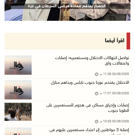
الرئيس يقلد قامات وطنية ومؤسسين في "اتحاد الك ...
وقفة بغزة للمطالبة بتمكين الطلبة من السفر
05/آب/2026 08:47 م
قوات الاحتلال تنصب حاجزا عسكريا شرق بيت لحم
05/آب/2026 08:13 م
الرئيس يقلد عائلة القائد الوطني الراحل أحمد ع ...
اقرأ أيضا
05/آب/2026 08:05 م
باسم الرئيس: وزير الداخلية يمنح العميد جيسون ...
تواصل انتهاكات الاحتلال ومستعمريه: إصابات
واعتقالات واق
05/آب/2026 07:50 م
05/08/2026 11:08 م
الاحتلال يقتحم كفر مالك ودير جرير ومستعمرون ي ...
الاحتلال يقتحم عورتا جنوب نابلس ويداهم منازل
05/آب/2026 07:17 م
05/08/2026 11:01 م
"التربية" تخرج الفوج الأول من مدربي المعلمين ...
05/آب/2026 06:44 م
إصابات وإحراق مساكن في هجوم للمستعمرين على
الطوبا جنوب
عبد السلام السيد يفوز بترشيح الديمقراطيين لمج ...
05/08/2026 10:59 م
05/آب/2026 06:43 م
إصابة 3 مواطنين إثر اعتداء مستعمرين عليهم في
الهلال الأحمر: 8 إصابات إثر اعتداء الاحتلال ...