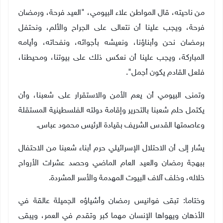
من ناحيته، قال المواطن علاء البيومي، "العيد فرحة، ورمضان
فرحة، ويجب علينا أن نتعالى على الجراح والألم، ونحتفل
برمضان نحن وأبناؤنا، ونعيشه بأجوائه، ونفحاته، وأيامه
المباركة، ويجب علينا أن نعكس ذلك على بيوتنا، ومحيطنا،
فلعل القادم يكون أجمل".
وتمنى البيومي أن يعم الأمن والاستقرار على شعبنا، وأن
يكتمل حلم شعبنا بالتحرير وإقامة دولته الفلسطينية المستقلة
وعاصمتها القدس الشريف بقيادة الرئيس محمود عباس
.
يشار إلى أن الاحتلال الإسرائيلي حرم أبناء شعبنا من الاحتفال
ببهجة رمضان والعيد العام الماضي وحصد عشرات الأرواح
خلاله، وخلف آلاف البيوت المهدمة والأسر المشردة
.
وختاما: تبقى فوانيس رمضان وأشياؤه الجميلة عالقة في
الأذهان ويهواها الإنسان مهما كبر وتقدم في العمر، ويبقى