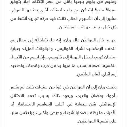
ومنهم من يقوم ببيعها بأقل من سعر التكلفة أملا بتوفير
سيولة مادية ليتمكن من جلب أصناف أخرى يحتاجها السوق،
مشيرا إلى أن الأسبوع الحالي كانت فيه حركة تجارية أنشط من
ذي قبل، بسبب رواتب الموظفين
.
بدوره، قال المواطن خالد ريان، إنه جاء بأطفاله إلى محال بيع
التحف الرمضانية لشراء الفوانيس، والبالونات المزينة بعبارة
رمضان كريم، ليدخل البهجة إلى قلوبهم، وإخراجهم من الأجواء
النفسية الصعبة بسبب ما مروا به من حرب وقصف وتصعيد
إسرائيلي العام الماضي
.
ولفت ريان إلى أن المواطن في غزة من سنوات خلت لم يشعر
بأجواء رمضان والعيد، ويعود ذلك بسبب تعمد الاحتلال
الإسرائيلي شن عدوانه في أغلب المواسم الرمضانية، أو
الأعياد، ما يخلف ضحايا شهداء وجرحى وثكلى، وينعكس سلبا
على نفسية المواطنين.