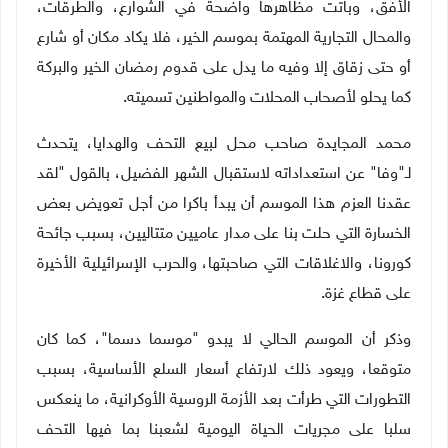
الأفق، وباتت مظاهرها واضحة في الشوارع، والطرقات،
والمحال التجارية المهتمة بموسم الخير، فلا يكاد مكان أو شارع
أو حتى زقاق إلا وفيه ما يدل على قدوم رمضان الخير والبركة
كما يحلو لأصحاب المحلات والمواطنين تسميته
.
محمد المجايدة صاحب محل لبيع التحف والهدايا، يتحدث
لـ"وفا" عن استعداداته لاستقبال الشهر الفضيل، بالقول "لقد
عقدنا العزم هذا الموسم أن يبدأ باكرا من أجل تعويض بعض
الخسارة التي حلت بنا على مدار عاميين متتاليين، بسبب جائحة
كورونا، والاغلاقات التي صاحبتها، والحرب الإسرائيلية الأخيرة
على قطاع غزة
.
وذكر أن الموسم الحالي لا يبدو "موسما دسما"، كما كان
متوقعا، ويعود ذلك لارتفاع أسعار السلع الأساسية، بسبب
التطورات التي طرأت بعد الأزمة الروسية الأوكرانية، ما ينعكس
سلبا على مجريات الحياة اليومية لشعبنا بما فيها التحف