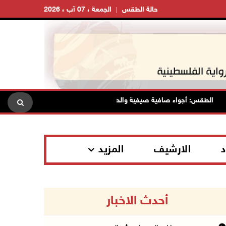
حالة الطقس
الجمعة ، 07 آب ، 2026
الطقس: أجواء صافية صيفية والحرارة حول معدلها العام
محافظة 
د
الارشيف
المزيد
أحدث الاخبار