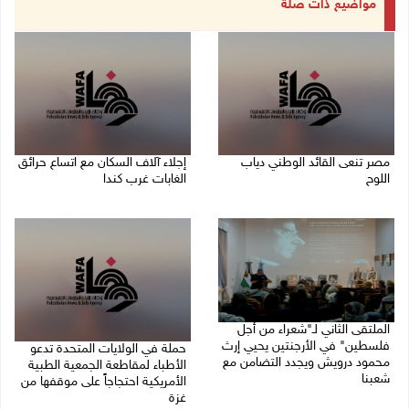
مواضيع ذات صلة
مصر تنعى القائد الوطني دياب
إجلاء آلاف السكان مع اتساع حرائق
اللوح
الغابات غرب كندا
09/08/2026 12:27 م
09/08/2026 09:41 ص
الملتقى الثاني لـ"شعراء من أجل
فلسطين" في الأرجنتين يحيي إرث
حملة في الولايات المتحدة تدعو
محمود درويش ويجدد التضامن مع
الأطباء لمقاطعة الجمعية الطبية
شعبنا
الأمريكية احتجاجاً على موقفها من
غزة
09/08/2026 09:13 ص