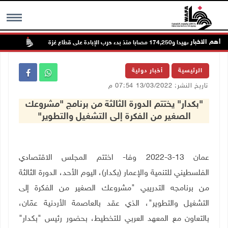
أهم الاخبار
73,386 شهيدا و174,250 مصابا منذ بدء حرب الإبادة على قطاع غزة
مستعمر
MENU
الرئيسية
أخبار دولية
تاريخ النشر: 13/03/2022 07:54 م
"بكدار" يختتم الدورة الثالثة من برنامج "مشروعك
الصغير من الفكرة إلى التشغيل والتطوير"
عمان 13-3-2022 وفا- اختتم المجلس الاقتصادي
الفلسطيني للتنمية والإعمار (بكدار)، اليوم الأحد، الدورة الثالثة
من برنامجه التدريبي "مشروعك الصغير من الفكرة إلى
التشغيل والتطوير"، الذي عقد بالعاصمة الأردنية عمّان،
بالتعاون مع المعهد العربي للتخطيط، بحضور رئيس "بكدار"