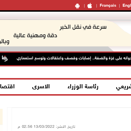
Français
Engl
نه على غزة والضفة.. إصابات وقصف واعتقالات وتوسع استعماري
شريعي
رئاسة الوزراء
الاسرى
اقتصا
تاريخ النشر: 13/03/2022 02:56 م