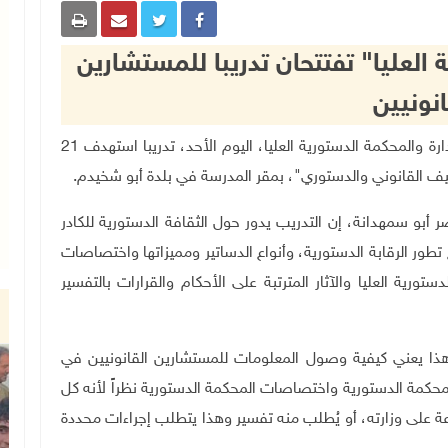
العليا" تفتتحان تدريبا للمستشارين
انونيين
رام الله 13-3-2022 وفا- افتتحت المدرسة الوطنية للإدارة والمحكمة الدستورية العليا، اليوم الأحد، تدريبا استهدف 21
ثقيف القانوني والدستوري"، بمقر المدرسة في بلدة أبو شخيدم.
أبو سمهدانة، إن التدريب يدور حول الثقافة الدستورية للكادر
طور الرقابة الدستورية، وأنواع الدساتير ومميزاتها واختصاصات
تورية العليا والآثار المترتبة على الأحكام والقرارات بالتفسير
ذا يعني كيفية وصول المعلومات للمستشارين القانونيين في
حكمة الدستورية واختصاصات المحكمة الدستورية نظراً لأنه كل
على وزارته، أو يُطلب منه تفسير وهذا يتطلب إجراءات محددة