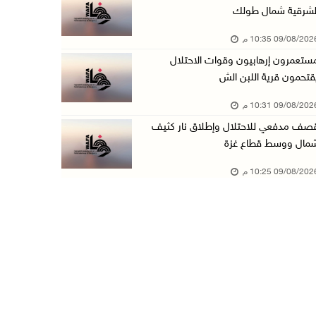
لشرقية شمال طولك
الجامعة العربية تنعى السفير دياب اللوح
09/08/20 10:35 م
09/آب/2026 05:28 م
ستعمرون إرهابيون وقوات الاحتلال
ثلاث إصابات برصاص الاحتلال في مدينة خان يونس
قتحمون قرية اللبن الش
09/آب/2026 05:04 م
09/08/20 10:31 م
سلطة المياه: تنظيم مياه الأغوار الشمالية يهدف ...
صف مدفعي للاحتلال وإطلاق نار كثيف
09/آب/2026 04:45 م
مال ووسط قطاع غزة
مسك تكافح آثار الحروق وتنتظر العلاج خارج غزة
09/08/20 10:25 م
09/آب/2026 04:39 م
مستعمرون يقتحمون أراضي المواطنين في عدة مناطق ...
09/آب/2026 04:31 م
شاهين: اجتماع عمّان دعا لتحرك دولي عاجل لوقف ...
09/آب/2026 04:14 م
برهم: نموذج التعليم الجديد يطوّر التعلم ولا ي ...