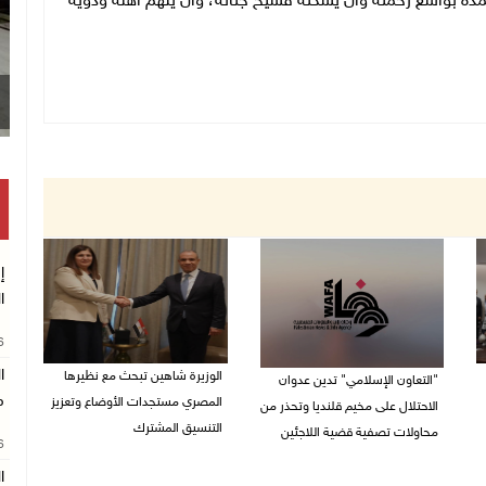
غمده بواسع رحمته وأن يسكنه فسيح جناته، وأن يلهم أهله وذويه
إ
ا
26
ا
الوزيرة شاهين تبحث مع نظيرها
"التعاون الإسلامي" تدين عدوان
م
المصري مستجدات الأوضاع وتعزيز
الاحتلال على مخيم قلنديا وتحذر من
التنسيق المشترك
محاولات تصفية قضية اللاجئين
26
05/08/2026 10:43 م
06/08/2026 12:31 م
ا