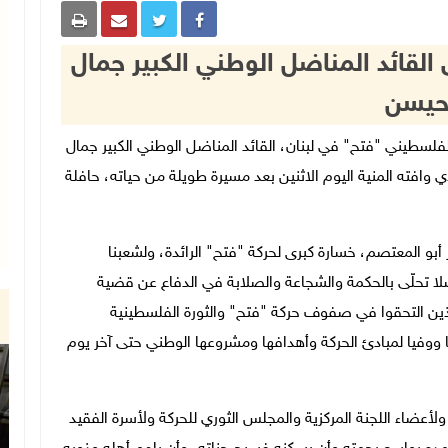
 القائد المناضل الوطني الكبير جمال
حيسن
 الوطني الفلسطيني "فتح" في لبنان، القائد المناضل الوطني الكبير جمال
 وافته المنية اليوم الاثنين بعد مسيرة طويلة من حياته، حافلة
ر أبو المعتصم، خسارة كبرى لحركة "فتح" الرائدة، ولشعبنا
ا تحلّى بالحكمة والشجاعة والصلابة في الدفاع عن قضية
ذين التحقوا في صفوف حركة "فتح" والثورة الفلسطينية
ن شبابه عام 1967، وبقي مخلصا ووفيا لمبادئ الحركة وأهدافها ومشروعها الوطني حتى آخر يوم
لأعضاء اللجنة المركزية والمجلس الثوري للحركة ولأسرة الفقيد