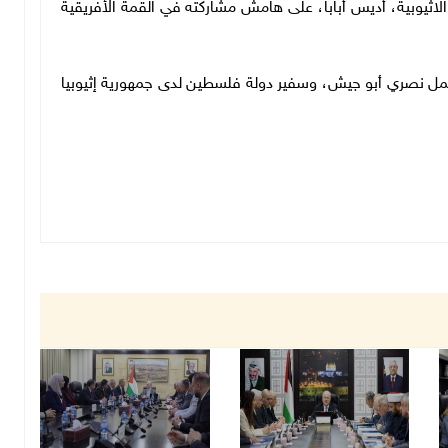
لاثيوبية، أديس أبابا، على هامش مشاركته في القمة الأفريقية
العمل نصري أبو جيش، وسفير دولة فلسطين لدى جمهورية إثيوبيا