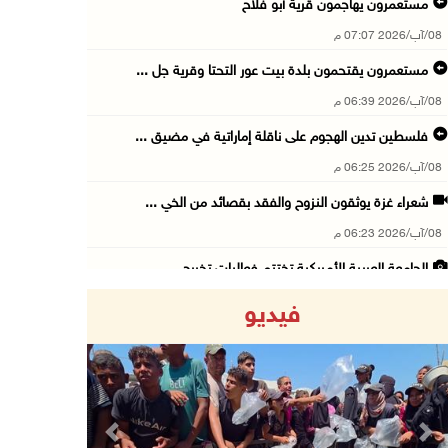
مستعمرون يهاجمون قرية أبو فلاح
08/آب/2026 07:07 م
مستعمرون يقتحمون بلدة بيت عور التحتا وقرية جل ...
08/آب/2026 06:39 م
فلسطين تدين الهجوم على ناقلة إماراتية في مضيق ...
08/آب/2026 06:25 م
شعراء غزة يوثقون النزوح والفقد بقصائد من الخي ...
08/آب/2026 06:23 م
الجامعة العربية الأمريكية تختتم فعاليات تخريج ...
08/آب/2026 06:20 م
فيديو
إصابات بالاختناق خلال اقتحام الاحتلال قرية ال ...
08/آب/2026 05:52 م
الحايك: نقود جهودا وطنية لحماية المواقع الأثر ...
08/آب/2026 04:50 م
Previous
Next