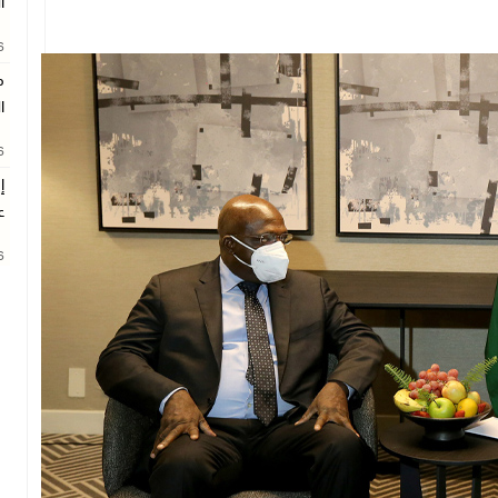
ا
26
م
ا
26
إ
ع
26