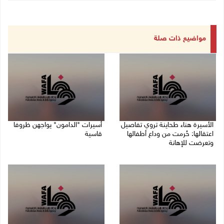
مواضيع ذات صلة
الأسيرة هناء طحاينة تروي تفاصيل
أسيرات "الدامون" يواجهن ظروفا
اعتقالها: حُرمت من وداع أطفالها
قاسية
وتعرضت للإهانة
05/08/2026 11:47 ص
05/08/2026 12:39 م