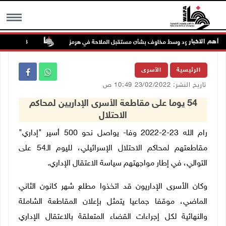
أهم الاخبار
 تواصل الصعود وسط مخاوف بشأن مستقبل الملاحة في هرمز
48 إصابة منذ بدء عدوان الاحتلال على مخيم قلنديا وكفر عقب شمال القدس
MENU
الرئيسية
الأسرى
تاريخ النشر: 23/02/2022 10:49 ص
54 يوما على مقاطعة الأسرى الإداريين لمحاكم
الاحتلال
رام الله 23-2-2022 وفا- يواصل نحو 500 أسير "إداري"
مقاطعتهم لمحاكم الاحتلال الإسرائيلي، لليوم الـ54 على
التوالي، في إطار مواجهتهم سياسة الاعتقال الإداري.
وكان الأسرى الإداريون قد اتخذوا مطلع شهر كانون الثاني
الماضي، موقفا جماعيا يتمثل بإعلان المقاطعة الشاملة
والنهائية لكل إجراءات القضاء المتعلقة بالاعتقال الإداري