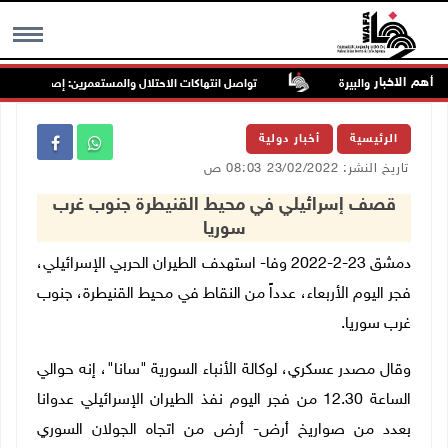
أهم الاخبار
تواصل انتهاكات الاحتلال والمستعمرين: إصابات واعتقالا
MENU
الرئيسية
أخبار دولية
تاريخ النشر: 23/02/2022 08:03 ص
قصف إسرائيلي في محيط القنيطرة جنوب غرب
سوريا
دمشق 23-2-2022 وفا- استهدف الطيران الحربي الإسرائيلي،
فجر اليوم الأربعاء، عدداً من النقاط في محيط القنيطرة، جنوب
غرب سوريا.
وقال مصدر عسكري، لوكالة الأنباء السورية "سانا"، إنه حوالي
الساعة 12.30 من فجر اليوم نفذ الطيران الإسرائيلي عدوانا
بعدد من صواريخ أرض- أرض من اتجاه الجولان السوري