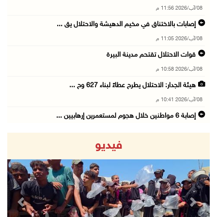
08/آب/2026 11:56 م
إصابات بالاختناق في مخيم الدهيشة والاحتلال يق ...
08/آب/2026 11:05 م
قوات الاحتلال تقتحم مدينة البيرة
08/آب/2026 10:58 م
هيئة الجدار: الاحتلال يطرح عطاءً لبناء 627 وح ...
08/آب/2026 10:41 م
إصابة 6 مواطنين خلال هجوم لمستعمرين إرهابيين ...
08/آب/2026 10:12 م
فيديو
الاحتلال يحتجز مواطنين من طمون ومخيم الفارعة
08/آب/2026 09:33 م
الاحتلال يقتحم قرية المغير شمال شرق رام الله
08/آب/2026 09:32 م
revious
Next
مستعمرون يهاجمون مسجدا في بلدة إذنا غرب الخلي ...