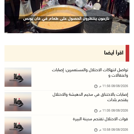
08/آب/2026 09:11 م
الاحتلال يقتحم كوبر شمال رام الله
نازحون ينتظرون الحصول على طعام في خان يونس
08/آب/2026 08:27 م
إصابات بالاختناق خلال مواجهات مع الاحتلال في ...
08/آب/2026 08:23 م
الاحتلال ينصب حواجز طيارة في محيط مخيم طولكرم ...
اقرأ أيضا
08/آب/2026 07:56 م
مستعمرون يهاجمون قرية أبو فلاح
تواصل انتهاكات الاحتلال والمستعمرين: إصابات
واعتقالات و
08/آب/2026 07:07 م
08/08/2026 11:56 م
مستعمرون يقتحمون بلدة بيت عور التحتا وقرية جل ...
إصابات بالاختناق في مخيم الدهيشة والاحتلال
08/آب/2026 06:39 م
يقتحم بلدات
فلسطين تدين الهجوم على ناقلة إماراتية في مضيق ...
08/08/2026 11:05 م
08/آب/2026 06:25 م
قوات الاحتلال تقتحم مدينة البيرة
شعراء غزة يوثقون النزوح والفقد بقصائد من الخي ...
08/08/2026 10:58 م