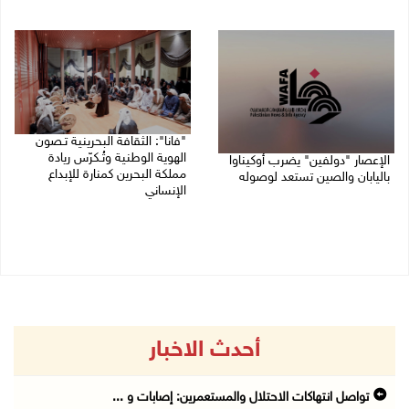
08/08/2026 04:03 م
08/08/2026 12:42 م
"فانا": الثقافة البحرينية تـصون
الهوية الوطنية وتُـكرّس ريادة
الإعصار "دولفين" يضرب أوكيناوا
مملكة البحرين كمنارة للإبداع
باليابان والصين تستعد لوصوله
الإنساني
08/08/2026 12:08 م
08/08/2026 11:04 ص
أحدث الاخبار
تواصل انتهاكات الاحتلال والمستعمرين: إصابات و ...