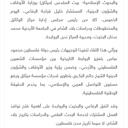
والبحوث الإسلامية- بيت المقدس (ميثاق) بوزارة الأوقاف
والشؤون الدينية، المستشار خليل قراجة الرفاعي، اليوم
الخميس، كلا من رئيس مجلس إدارة مركز الوثائق
والمخطوطات ودراسات بلاد الشام في الجامعة الأردنية محمد
عدنان البخيت، ومديرة المركز ندى الروابدة.
ويأتي هذا اللقاء تنفيذا لتوجيهات رئيس دولة فلسطين محمود
عباس بتعزيز الروابط التاريخية بين مؤسسات الشعبين
الفلسطيني والأردني، وضمن رؤية وزير الأوقاف والشؤون
الدينية الشيخ حاتم البكــري بتطوير قدرات مؤسسة ميثاق ورفع
مستوى التواصل العربي والإسلامي، بما يخدم الحقيقة
الوطنية الفلسطينية.
وقد اتفق الرفاعي والبخيت والروابدة على أهمية فتح نوافذ
العمل المشترك لخدمة البحث العلمي والدراسات بتاريخ بلاد
الشام، لا سيما تاريخ مدن فلسطين
.