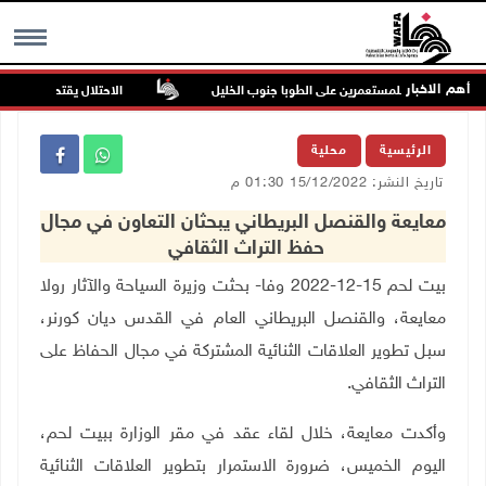
أهم الاخبار
 في هجوم للمستعمرين على الطوبا جنوب الخليل
الاحتلال يقتحم عورتا جنوب 
MENU
الرئيسية
محلية
تاريخ النشر: 15/12/2022 01:30 م
معايعة والقنصل البريطاني يبحثان التعاون في مجال
حفظ التراث الثقافي
بيت لحم 15-12-2022 وفا- بحثت وزيرة السياحة والآثار رولا
معايعة، والقنصل البريطاني العام في القدس ديان كورنر،
سبل تطوير العلاقات الثنائية المشتركة في مجال الحفاظ على
التراث الثقافي
.
وأكدت معايعة، خلال لقاء عقد في مقر الوزارة ببيت لحم،
اليوم الخميس، ضرورة الاستمرار بتطوير العلاقات الثنائية