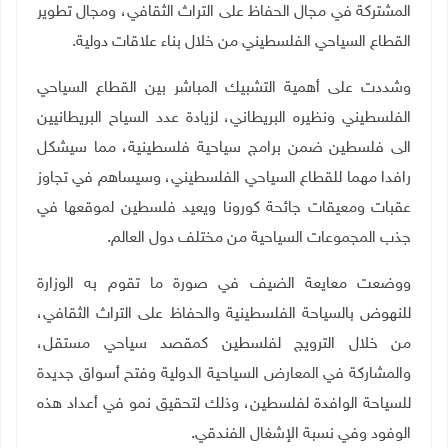
المشتركة في مجال الحفاظ على التراث الثقافي، ومجال تطوير
القطاع السياحي الفلسطيني من خلال بناء علاقات دولية
.
وشددت على أهمية
‎
التشبيك المباشر بين القطاع السياحي
الفلسطيني ونظيره البريطاني، لزيادة عدد السياح البريطانيين
الى فلسطين ضمن برامج سياحية فلسطينية، مما سيشكل
رافدا مهما للقطاع السياحي الفلسطيني، وسيساهم في تجاوز
عقبات ومعيقات جائحة كورونا ويعيد فلسطين لموقعها في
جذب المجموعات السياحية من مختلف دول العالم.
ووضعت معايعة الضيف في صورة ما تقوم به الوزارة
للنهوض بالسياحة الفلسطينية والحفاظ على التراث الثقافي،
من خلال الترويج لفلسطين كمقصد سياحي مستقل،
والمشاركة في المعارض السياحية الدولية وفتح أسواق جديدة
للسياحة الوافدة لفلسطين، وذلك لتحقيق نمو في أعداد هذه
الوفود وفي نسبة الإشغال الفندقي
.