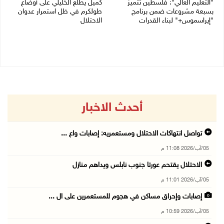
"التعليم العالي": فلسطين تتميز
كميل يطلع الخليلي على أوضاع
بسبعة مشروعات ضمن برنامج
طولكرم في ظل استمرار عدوان
"إيراسموس+" لبناء القدرات
الاحتلال
05/08/2026 04:47 م
05/08/2026 03:23 م
أحدث الاخبار
تواصل انتهاكات الاحتلال ومستعمريه: إصابات واع ...
05/آب/2026 11:08 م
الاحتلال يقتحم عورتا جنوب نابلس ويداهم منازل
05/آب/2026 11:01 م
إصابات وإحراق مساكن في هجوم للمستعمرين على ال ...
05/آب/2026 10:59 م