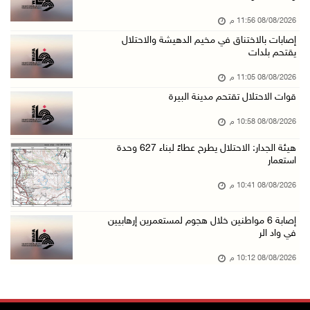
08/آب/2026 07:56 م
08/08/2026 11:56 م
مستعمرون يهاجمون قرية أبو فلاح
إصابات بالاختناق في مخيم الدهيشة والاحتلال
08/آب/2026 07:07 م
يقتحم بلدات
مستعمرون يقتحمون بلدة بيت عور التحتا وقرية جل ...
08/08/2026 11:05 م
08/آب/2026 06:39 م
قوات الاحتلال تقتحم مدينة البيرة
فلسطين تدين الهجوم على ناقلة إماراتية في مضيق ...
08/08/2026 10:58 م
08/آب/2026 06:25 م
هيئة الجدار: الاحتلال يطرح عطاءً لبناء 627 وحدة
شعراء غزة يوثقون النزوح والفقد بقصائد من الخي ...
استعمار
08/آب/2026 06:23 م
08/08/2026 10:41 م
الجامعة العربية الأمريكية تختتم فعاليات تخريج ...
إصابة 6 مواطنين خلال هجوم لمستعمرين إرهابيين
08/آب/2026 06:20 م
في واد الر
إصابات بالاختناق خلال اقتحام الاحتلال قرية ال ...
08/08/2026 10:12 م
08/آب/2026 05:52 م
الحايك: نقود جهودا وطنية لحماية المواقع الأثر ...
08/آب/2026 04:50 م