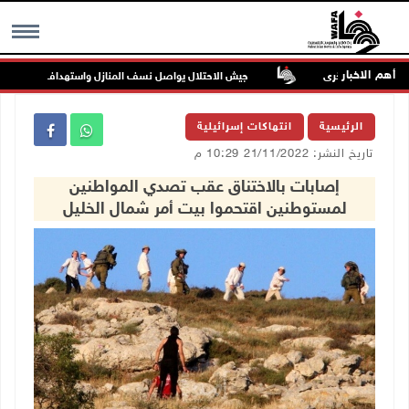
أهم الاخبار
اما ويصيب أخرى
جيش الاحتلال يواصل نسف المنازل واستهداف خيام النازحين 
MENU
الرئيسية
انتهاكات إسرائيلية
تاريخ النشر: 21/11/2022 10:29 م
إصابات بالاختناق عقب تصدي المواطنين
لمستوطنين اقتحموا بيت أمر شمال الخليل