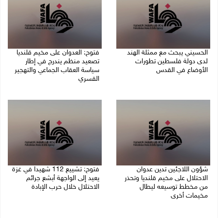
الحسيني يبحث مع ممثلة الهند
فتوح: العدوان على مخيم قلنديا
لدى دولة فلسطين تطورات
تصعيد منظم يندرج في إطار
الأوضاع في القدس
سياسة العقاب الجماعي والتهجير
القسري
06/08/2026 01:19 م
06/08/2026 11:45 ص
شؤون اللاجئين تدين عدوان
فتوح: تشييع 112 شهيدا في غزة
الاحتلال على مخيم قلنديا وتحذر
يعيد إلى الواجهة أبشع جرائم
من مخطط توسيعه ليطال
الاحتلال خلال حرب الإبادة
مخيمات أخرى
04/08/2026 05:56 م
06/08/2026 09:36 ص