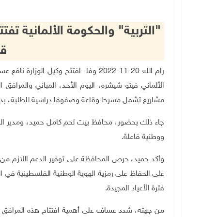
"التربية" والحكومة الألمانية تف
ق
رام الله 20-11-2022 وفا- افتتح وكيل الو
الألماني فيتو شيشره، اليوم الأحد، المباني والمراف
مشاريع تشمل مسرحا وقاعة وصفوفا دراسية للطلبة، بدعم
جاء ذلك بحضور، محافظ بيت لحم كامل حميد، ومدير ال
ووطنية فاعلة.
وأكد حميد، حرص المحافظة على توفير الدعم اللازم من خل
على الحفاظ على رمزية الهوية الوطنية الفلسطينية في ال
فترة الأعياد المجيدة.
من جهته، شدد عساف على أهمية افتتاح هذه المرافق الجد