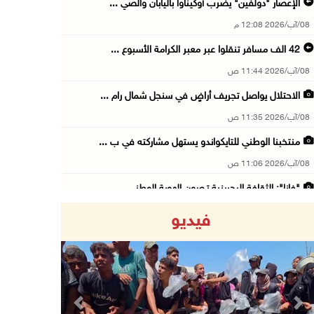
الإعصار "دولفين" يضرب أوكيناوا باليابان والصي ...
08/آب/2026 12:08 م
42 الف مسافر تنقلوا عبر معبر الكرامة الأسبوع ...
08/آب/2026 11:44 ص
الاحتلال يواصل تجريف أراضٍ في سنجل شمال رام ...
08/آب/2026 11:35 ص
منتخبنا الوطني للتايكواندو يستهل مشاركته في ب ...
08/آب/2026 11:06 ص
"فانا": الثقافة البحرينية تـصون الهوية الوطني ...
08/آب/2026 11:04 ص
فيديو
73,384 شهيدا و174,242 مصابا منذ بدء حرب الإبا ...
08/آب/2026 10:50 ص
مستعمرون إرهابيون يهاجمون منزلا ويقتحمون مناط ...
08/آب/2026 10:22 ص
Previous
Next