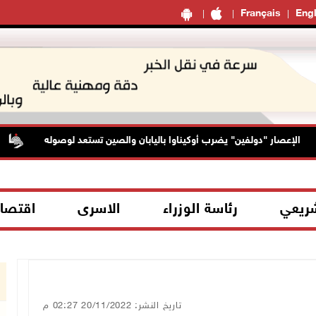
Français
Engl
الإعصار "دولفين" يضرب أوكيناوا باليابان والصين تستعد لوصوله
ح
شريعي
رئاسة الوزراء
الاسرى
اقتصا
تاريخ النشر: 20/11/2022 02:27 م