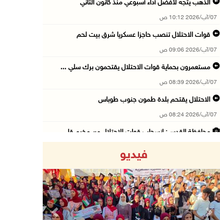
الذهب يتجه لأفضل أداء أسبوعي منذ كانون الثاني
07/آب/2026 10:12 ص
قوات الاحتلال تنصب حاجزا عسكريا شرق بيت لحم
07/آب/2026 09:06 ص
مستعمرون بحماية قوات الاحتلال يقتحمون برك سلي ...
07/آب/2026 08:39 ص
الاحتلال يقتحم بلدة طمون جنوب طوباس
07/آب/2026 08:24 ص
محافظة القدس: انسحاب قوات الاحتلال من مخيم قل ...
07/آب/2026 08:23 ص
فيديو
الطقس: أجواء صافية صيفية والحرارة حول معدلها ...
07/آب/2026 08:15 ص
تواصل انتهاكات الاحتلال والمستعمرين: اعتقالات ...
06/آب/2026 11:53 م
Previous
Next