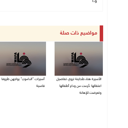
و.أ
مواضيع ذات صلة
الأسيرة هناء طحاينة تروي تفاصيل
أسيرات "الدامون" يواجهن ظروفا
اعتقالها: حُرمت من وداع أطفالها
قاسية
وتعرضت للإهانة
05/08/2026 11:47 ص
05/08/2026 12:39 م