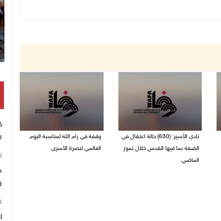
ق
ب
نادي الأسير: (630) حالة اعتقال في
وقفة في رام الله لمناسبة اليوم
الضفة بما فيها القدس خلال تموز
العالمي لنصرة الأسرى
26
الماضي
03/08/2026 01:40 م
م
04/08/2026 02:33 م
ي
26
ا