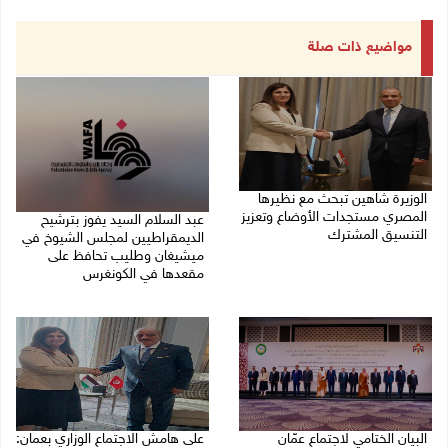
مواضيع ذات صلة
الوزيرة شاهين تبحث مع نظيرها
المصري مستجدات الأوضاع وتعزيز
عبد السلام السيد يفوز بترشيح
التنسيق المشترك
الديمقراطيين لمجلس الشيوخ في
ميشيغان وطليب تحافظ على
05/08/2026 10:43 م
مقعدها في الكونغرس
05/08/2026 06:43 م
البيان الختامي لاجتماع عمّان
على هامش الاجتماع الوزاري بعمان: