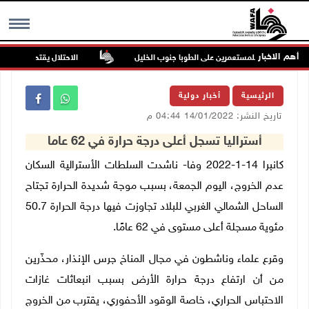
أهم الاخبار
 في هجوم للمستعمرين على الطوبا جنوب الخليل
الاحتلال يقتحم عورتا جنوب
MENU
الرئيسية
أخبار دولية
تاريخ النشر: 14/01/2022 04:44 م
أستراليا تسجل أعلى درجة حرارة في 62 عاما
كانبرا 14-1-2022 وفا- ناشدت السلطات الأسترالية السكان
عدم الخروج، اليوم الجمعة، بسبب موجة شديدة الحرارة تجتاح
الساحل الشمالي الغربي للبلاد تجاوزت فيها درجة الحرارة 50.7
مئوية مسجلة أعلى مستوى في 62 عامًا.
وقرع علماء وناشطون في مجال المناخ جرس الإنذار، محذّرين
من أن ارتفاع درجة حرارة الأرض بسبب انبعاثات غازات
الاحتباس الحراري، خاصة الوقود الأحفوري، يقترب من الخروج