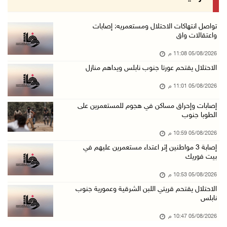
05/آب/2026 08:05 م
باسم الرئيس: وزير الداخلية يمنح العميد جيسون ...
تواصل انتهاكات الاحتلال ومستعمريه: إصابات
واعتقالات واق
05/آب/2026 07:50 م
05/08/2026 11:08 م
الاحتلال يقتحم كفر مالك ودير جرير ومستعمرون ي ...
الاحتلال يقتحم عورتا جنوب نابلس ويداهم منازل
05/آب/2026 07:17 م
05/08/2026 11:01 م
"التربية" تخرج الفوج الأول من مدربي المعلمين ...
05/آب/2026 06:44 م
إصابات وإحراق مساكن في هجوم للمستعمرين على
الطوبا جنوب
عبد السلام السيد يفوز بترشيح الديمقراطيين لمج ...
05/08/2026 10:59 م
05/آب/2026 06:43 م
إصابة 3 مواطنين إثر اعتداء مستعمرين عليهم في
الهلال الأحمر: 8 إصابات إثر اعتداء الاحتلال ...
بيت فوريك
05/آب/2026 06:13 م
05/08/2026 10:53 م
مخطط استعماري جديد في "جيلو" يهدد بعزل القدس ...
الاحتلال يقتحم قريتي اللبن الشرقية وعمورية جنوب
نابلس
05/آب/2026 06:10 م
الاحتلال ينصب حاجزًا عسكريًا على مدخل بلدة دي ...
05/08/2026 10:47 م